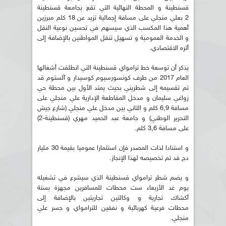
قسنطينة و المحطة النهائية التي تقع بجامعة قسنطينة
2 بعلي منجلي على مسافة إجمالية تزيد عن 18 كلم مبرزين
أهمية هذا المكسب الذي سيسهم في تحسين نوعية النقل
و الخدمة العمومية و تسهيل تنقل المواطنين بالإضافة إلى
أثره الاقتصادي.
يذكر أن توسعة خط ترامواي قسنطينة التي انطلقت أشغالها
العام 2017 من طرف كونسورسيوم كوسيدار و آلستوم قد
تم تقسيمه إلى شطريني بحيث يمتد الأول بين محطة حي
زواغي سليمان و مدخل المقاطعة الإدارية علي منجلي على
مسافة 6,9 كلم و الثاني بين مدخل علي منجلي (شارع جيش
التحرير الوطني) و جامعة عبد الحميد مهري (قسنطينة-2)
على مسافة 3,6 كلم.
و استنادا لذات المصدر فإن استثمارا عموميا بقيمة 30 مليار
دج قد تم تخصيصه لهذا الإنجاز.
و يضم شطر ترامواي قسنطينة الذي سيشرع في تشغيله
يوم غد الأربعاء ست محطات للمسافرين مجهزة بستة
أكشاك تجارية و وكالتين تجاريتين بالإضافة إلى
محطات فرعية كهربائية و نفقين للترامواي و جسر علي
منجلي.