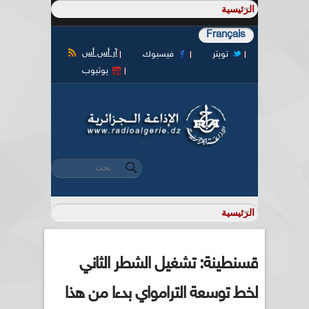
Français
آر أس أس
تويتر
فيسبوك
يوتيوب
‏بحث ‏
استمارة البحث
قسنطينة: تشغيل الشطر الثاني
لخط توسعة الترامواي بدءا من هذا