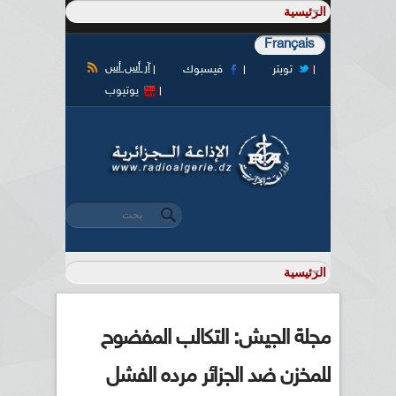
Français
آر أس أس
تويتر
فيسبوك
يوتيوب
‏بحث ‏
استمارة البحث
مجلة الجيش: التكالب المفضوح
للمخزن ضد الجزائر مرده الفشل