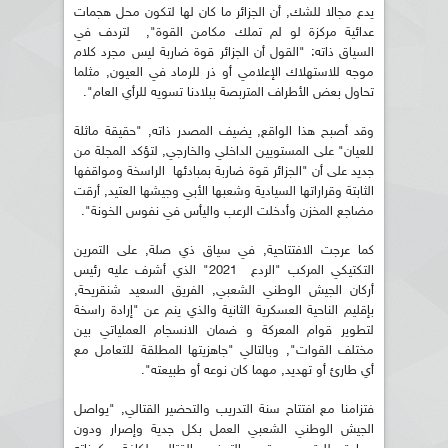
يدع مجالا للشك, أن الجزائر ما كان لها لتكون محل هجمات
عدائية مركزة لو لم تملك مكامن القوة", لتردف في
السياق ذاته: "القول أن الجزائر قوة ضاربة ليس مجرد كلام
موجه للاستهلاك الإعلامي أو ذر للرماد في العيون, مثلما
تحاول بعض الأطراف المتربصة ببلادنا تسويه للرأي العام".
وقد أصبح هذا الواقع, يضيف المصدر ذاته, "حقيقة ماثلة
للعيان" على المستويين الداخلي والخارجي, لتؤكد المجلة من
جديد على أن "الجزائر قوة ضاربة بمبادئها الراسخة ومواقفها
الثابتة وقراراتها السيادية وشعبها الأبي وجيشها العتيد, أرقت
مضاجع المخزن وأدخلت الرعب واليأس في نفوس الخونة".
كما عرجت الافتتاحية, في سياق ذي صلة, على التمرين
التكتيكي المركب "الردع 2021" الذي أشرف عليه رئيس
أركان الجيش الوطني الشعبي, الفريق السعيد شنقريحة,
بإقليم الناحية العسكرية الثانية والذي ينم عن "إرادة راسخة
لتطوير قوام المعركة و ضمان الانسجام العملياتي بين
مختلف القوات", وبالتالي "جاهزيتها المطلقة للتعامل مع
أي طارئ أو تهديد, مهما كان نوعه أو طبيعته".
فتزامنا مع افتتاح سنة التدريب والتحضير القتالي, "يواصل
الجيش الوطني الشعبي العمل بكل جدية وإصرار ودون