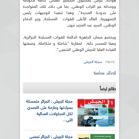
هوادة, للرقي بمستوى التحضير القتالي لكافة مكوناته
ووحداته عبر التراب الوطني, بما في ذلك تلك المتواجدة
على حدودنا المديدة", وهذا تنفيذا لتوجيهات رئيس
الجمهورية, القائد الأعلى للقوات المسلحة, وزير الدفاع
الوطني, السيد عبد المجيد تبون.
ويخضع ضمان الجاهزية الدائمة للقوات المسلحة الجزائرية,
وفقا للمصدر ذاته, لمقاربة "شاملة و متكاملة, وضعتها
القيادة العليا للجيش الوطني الشعبي".
وسوم:
مجلة الجيش
الجزائر
,
سياسة
طالع ايضاً
مجلة الجيش : الجزائر متمسكة
بسيادتها وعازمة على التصدي
لكل المحاولات العدائية
التي...
مجلة الجيش : الجزائر تمضي