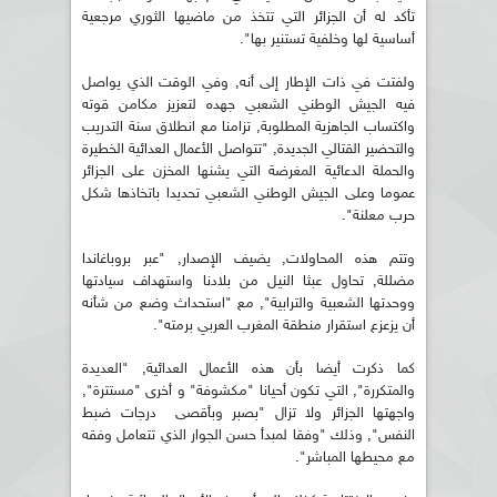
تأكد له أن الجزائر التي تتخذ من ماضيها الثوري مرجعية
أساسية لها وخلفية تستنير بها".
ولفتت في ذات الإطار إلى أنه, وفي الوقت الذي يواصل
فيه الجيش الوطني الشعبي جهده لتعزيز مكامن قوته
واكتساب الجاهزية المطلوبة, تزامنا مع انطلاق سنة التدريب
والتحضير القتالي الجديدة, "تتواصل الأعمال العدائية الخطيرة
والحملة الدعائية المغرضة التي يشنها المخزن على الجزائر
عموما وعلى الجيش الوطني الشعبي تحديدا باتخاذها شكل
حرب معلنة".
وتتم هذه المحاولات, يضيف الإصدار, "عبر بروباغاندا
مضللة, تحاول عبثا النيل من بلادنا واستهداف سيادتها
ووحدتها الشعبية والترابية", مع "استحداث وضع من شأنه
أن يزعزع استقرار منطقة المغرب العربي برمته".
كما ذكرت أيضا بأن هذه الأعمال العدائية, "العديدة
والمتكررة", التي تكون أحيانا "مكشوفة" و أخرى "مستترة",
واجهتها الجزائر ولا تزال "بصبر وبأقصى درجات ضبط
النفس", وذلك "وفقا لمبدأ حسن الجوار الذي تتعامل وفقه
مع محيطها المباشر".