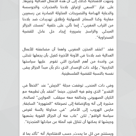
ونبهت الافتتاحية كذلك إلى أن هذه الأعمال العدائية وغيرها,
على غرار ''السعي لإغراق بلادنا بالمخدرات والجوسسة
والدعاية الهدامة والتصريحات المناوئة الصادرة عن رسميين
مغاربة وكذا السماح للصهاينة بإطلاق تهديدات ضد بلادنا
من التراب المغربي", إنما تأتي على خلفية "تمسك الجزائر
المبدئي والراسخ بضرورة إيجاد حل عادل للقضية
الصحراوية".
فقد ''اعتقد المخزن المغربي واهما أن مضاعفته للأعمال
العدائية ضد بلادنا في الآونة الأخيرة كفيل بأن يجعلها تتخلى
عن واحدة من أهم المبادئ التي تقوم عليها سياستها
الخارجية", يؤكد ذات الإصدار, الذي ذكر بأن مبدأ الجزائر يبقى
نفسه بالنسبة للقضية الفلسطينية.
وفي ذات المنحى, توقفت مجلة "الجيش" عند "الخطأ في
التقدير" الذي وقع فيه المخزن, حينما "اعتقد بأن تطبيعه مع
الكيان الصهيوني وتحالفه معه سيقلب الموازين" لصالحه,
مشيرة إلى أنه وبالإضافة إلى تصرفاته "المتهورة" السابقة,
مارس الهروب إلى الأمام, "في محاولة يائسة لفرض
سياسة الواقع", لكن "غاب عنه أن الجزائر القوية بشعبها
وجيشها لا يمكنها أن تتنازل قيد أنملة عن مبادئها المتجذرة".
ويستنتج من كل ما يحدث, حسب الافتتاحية, أنه "تأكد بما لا