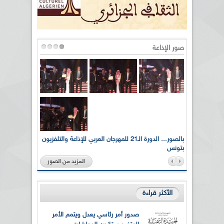
صور الإذاعة
لى أرواح
بالصور... الدورة الـ21 للمهرجان العربي للإذاعة والتلفزيون
بتونس
المزيد من الصور
الأكثر قراءة
صدور أمر رئاسي يعدل ويتمم الأمر