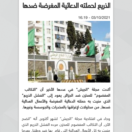
الذريع لحملته الدعائية المغرضة ضدها
03/10/2021 - 16:19
أكدت مجلة "الجيش" في عددها الأخير أن "التكالب
المفضوح" للمخزن ضد الجزائر, يعود إلى "الفشل الذريع"
الذي منيت به حملته الدعائية المغرضة والأعمال العدائية
ضدها, من محاولات لإغراقها بالمخدرات والجوسسة وغيرها.
وجاء في افتتاحية مجلة "الجيش" لشهر أكتوبر, أنه "اتضح
الآن, أن التكالب المفضوح للمخزن مرده الفشل الذريع الذي
منيت به كل الأعمال العدائية التي قام بها ضد وطننا, بعدما