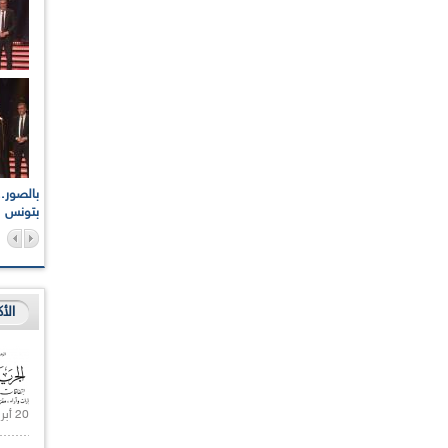
اعات الوطنية والجهوية
الإذاعة الجزائرية تقف دقيقة صمت ترحما على أرواح شهداء
ر 2021
17 أكتوبر 1961
بتونس
الأ
20 أبريل 2021 |