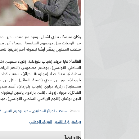
وكان مبرمجًا، تباري أشبال بوقرة مع منتخب جزر القم
من الوديات قبل خوضهم المنافسة العربية، أين يتواج
منتخب المحليين يحضّر أيضًا لبطولة أمم إفريقيا للمحليين
القائمة:
غايا مرباح (شباب بلوزداد)، زكرياء سعيدي (ش
الساحلي التونسي)، بوعلام مصمودي (النجم الرياضي
سطيف)، معاذ حداد (مولودية الجزائر)، شعيب كداد (ش
بلوزداد)، عزيز بن عبدي (شبيبة القبائل)، بلال بن 
قسنطينة)، زكرياء دراوي (شباب بلوزداد)، أحمد ق
القبائل)، مروان زروقي (نادي بارادو)، ياسين تيطرواي (
الدين بوتمان (النجم الرياضي الساحلي التونسي)، عب
وسوم:
,
,
,
منتخب الجزائر للمحليين
مجيد بوقرة
البنين
ك
رياضة
,
كرة القدم
,
الفريق الوطني
طالع ايضاً