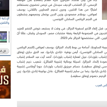
جاء في بيان للاتحاد الجزائري لكرة القدم (الفاف) على موقعه
الرسمي، أنّ المنتخب الرديف سيدخل في تربص تحضيري بمستغانم
اعتبارًا من هذا الاثنين، وجرى تدعيم المحليين بالثلاثي: يوسف
لعوافي، بوعلام مصمودي وزين الدين بوتمان وجميعهم ينشطون
في النجم الرياضي الساحلي التونسي.
والتلفزي
ر، قبل إلغاء الأخير لسفرية الجزائر، في وقت لا يستبعد خوض الخضر للمزيد
دون في المجموعة الرابعة رفقة منتخبات مصر، السودان ولبنان، علمًا أنّ
، التي ستحتضنها الجزائر عام 2023.
بيبة الساورة)، أسامة بن بوط (اتحاد الجزائر)، يوسف لعوافي (النجم الرياضي
كل ال
 الساحلي التونسي)، أيمن بوقرة –(نادي بارادو)، عبد الحق دباري (وفاق
باب بلوزداد)، نبيل لعمارة (شباب بلوزداد)، أحمد آيت عبد السلام (شباب
حمودة (اتحاد الجزائر)، كسيلة بوعالية (شبيبة القبائل)، شعيب ذبيح (شباب
ندوسي (وفاق سطيف)، حسام مريزيق (شباب بلوزداد)، جوبا أوقاسي (شبيبة
نادي بارادو)، رضا بن سايح (شبيبة القبائل)، عادل بولبينة (نادي بارادو)، زين
د الرحيم دغموم (وفاق سطيف).
أس العرب