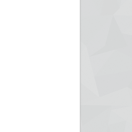
ريم الإذاعة الجزائرية للرياضيين البارالمبيين المتوجين
بالصور... اللقاء الوطني لمديري الإذ
اليات في طوكيو
حول مرافقة وتغطية الإنتخابات المحلية لـ27 نوفمب