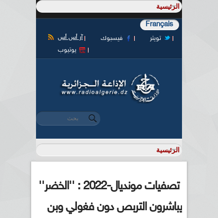
Français
آر أس أس
تويتر
فيسبوك
يوتيوب
‏بحث ‏
استمارة البحث
تصفيات مونديال-2022 : ''الخضر''
يباشرون التربص دون فغولي وبن