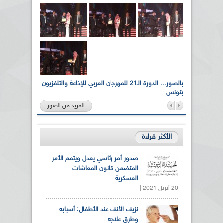
لى أرواح
بالصور... الدورة الـ21 للمهرجان العربي للإذاعة والتلفزيون
بتونس
المزيد من الصور
الأكثر قراءة
صدور أمر رئاسي يعدل ويتمم الأمر
المتضمن قانون المعاشات
العسكرية
20 أبريل 2021 |
نزيف الأنف عند الأطفال: أسبابه
وطرق علاجه