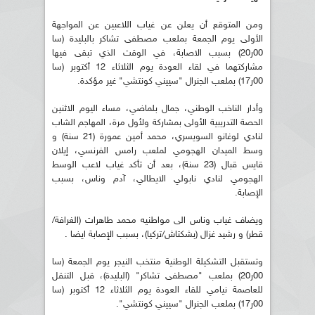
ومن المتوقع أن يعلن عن غياب اللاعبين عن المواجهة
الأولى يوم الجمعة بملعب مصطفى تشاكر بالبليدة (سا
00ر20) بسبب الاصابة، في الوقت الذي تبقى فيها
مشاركتهما في لقاء العودة يوم الثلاثاء 12 أكتوبر (سا
00ر17) بملعب الجنرال "سييني كونتشي" غير مؤكدة.
وأدار الناخب الوطني، جمال بلماضي، مساء اليوم الاثنين
الحصة التدريبية الأولى بمشاركة ولأول مرة، المهاجم الشاب
لنادي لوغانو السويسري، محمد أمين عمورة (21 سنة) و
وسط الميدان الهجومي لملعب رامس الفرنسي، إيلان
قايس قبال (23 سنة)، بعد أن تأكد غياب لاعب الوسط
الهجومي لنادي نابولي الايطالي، آدم وناس، بسبب
الإصابة.
ويضاف غياب وناس الى مواطنيه محمد طاهرات (الغرافة/
قطر) و رشيد غزال (بشكتاش/تركيا)، بسبب الإصابة ايضا .
وتستقبل التشكيلة الوطنية منتخب النيجر يوم الجمعة (سا
00ر20) بملعب "مصطفى تشاكر" (البليدة)، قبل التنقل
للعاصمة نيامي للقاء العودة يوم الثلاثاء 12 أكتوبر (سا
00ر17) بملعب الجنرال "سييني كونتشي".