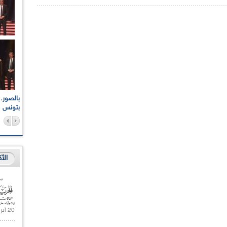
اعات الوطنية والجهوية
الإذاعة الجزائرية تقف دقيقة صمت ترحما على أرواح شهداء
ر 2021
17 أكتوبر 1961
بتونس
الأ
20 أبريل 2021 |