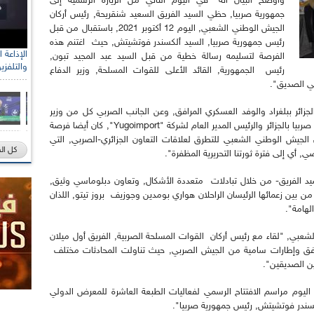
وأوضح البيان أنه "في اليوم الثاني من الزيارة الرسمية إلى
جمهورية صربيا, حظي السيد الفريق السعيد شنقريحة, رئيس أركان
الجيش الوطني الشعبي, اليوم 12 أكتوبر 2021, باستقبال من قبل
رئيس جمهورية صربيا, السيد ألكسندر فوتشيتش, حيث اغتنم هذه
الفرصة لتسليمه رسالة خطية من قبل السيد عبد المجيد تبون,
والتلفزي
رئيس الجمهورية, القائد الأعلى للقوات المسلحة, وزير الدفاع
ي الصديق".
زائر ببلغراد والوفد العسكري المرافق, وعن الجانب الصربي كل من وزير
الدفاع ورئيس أركان القوات المسلحة الصربية وسفير صربيا بالجزائر والرئيس المدير العام لشركة "Yugoimport", كان أيضا فرصة
ن الجيش الوطني الشعبي للتطرق لعلاقات التعاون الجزائري-الصربي, التي
كل ال
 أي إلى فترة ثورتنا التحريرية المظفرة".
يد الفريق- من خلال تبادلات متعددة الأشكال, وتعاون دبلوماسي وثيق,
ن بين زعمائها الرئيسان الراحلان هواري بومدين وجوزيف بروز تيتو, اللذان
لهامة".
لشعبي, "لقاء مع رئيس أركان القوات المسلحة الصربية, الفريق أول ميلان
رافق وإطارات سامية من الجيش الصربي, حيث تناولت المحادثات مختلف
ن الصديقين".
 اليوم مراسم الافتتاح الرسمي لفعاليات الطبعة العاشرة للمعرض الدولي