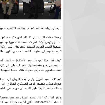
الوطني, وبلغه تحياته شخصيا ولكافة الشعب الصرب
وأضاف ذات المصدر أن "اللقاء الذي حضره سفير الج
اغتنمها السيد الفريق السعيد شنقريحة, رئيس أركا
تعود جذورها إلى سنوات الخمسينات من القرن الماضي,
"وقد تعزز هذا الموروث بعد الاستقلال -يضيف الس
لاسيما في إطار منظمة دول عدم الانحياز, التي كان م
عملا مخلصين على رفع تحديات تلك الحقبة التاريخية ا
كما كان للسيد الفريق, رئيس أركان الجيش الوطني ا
موزيلوفتش, بحضور الوفد العسكري الجزائري الم
مجالات الشراكة والتعاون العسكري بين جيشي البلدي
وذكر البيان أنه "كان السيد الفريق, قد حضر صبيحة
للأسلحة Partner-2021, التي أشرف عليها السيد ألكسندر فوتشيتش, رئيس جمهورية صربيا".