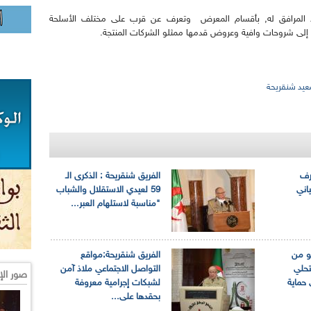
فد المرافق له, بأقسام المعرض وتعرف عن قرب على مختلف الأسلحة
إلى شروحات وافية وعروض قدمها ممثلو الشركات المنتجة.
سعيد شنقريحة
رف
الفريق شنقريحة : الذكرى الـ
ياني
59 لعيدي الاستقلال والشباب
"مناسبة لاستلهام العبر...
و من
الفريق شنقريحة:مواقع
تحلي
التواصل الاجتماعي ملاذ آمن
صور الإ
 حماية
لشبكات إجرامية معروفة
بحقدها على...