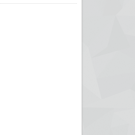
ريم الإذاعة الجزائرية للرياضيين البارالمبيين المتوجين
بالصور... اللقاء الوطني لمديري الإذ
اليات في طوكيو
حول مرافقة وتغطية الإنتخابات المحلية لـ27 نوفمب