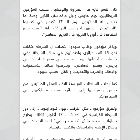
كان القمع غاية في الضراوة والوحشية، حسب المؤرخين
البريطانيين، جيم هاوس ونيل ماكماستر، اللذين وصفا ما
تعرض له الجزائريون يوم الـ 17 أكتوبر في كتابهما
"الجزائريون، الجمهورية ورعب الدولة"، بأنه "أعنف قمع
لمظاهرة في أوروبا الغربية في التاريخ المعاصر".
ويذكر مؤرخون وكتاب شهدوا الأحداث أن الشرطة اعتقلت
نحو 15 ألف جزائري واحتجزتهم في مراكز الشرطة وفي
محتشدات أنشأتها لهم خصيصا، في قصر الرياضات في
باريس، وقصر المعارض، وتعرضوا هناك للاستجواب
والإهانة والضرب والتعذيب، والقتل، حسب شهود.
كما رحلت السلطات الفرنسية آلاف العمال الجزائريين من
باريس وضواحيها إلى الجزائر، بسبب مشاركتهم في
المظاهرات.
وتطرق مؤرخون، مثل الفرنسي جون كلود إينودي، إلى دور
الشرطة الفرنسية في أحداث الـ 17 أكتوبر 1961، وطرح
تساؤلات عديدة بشأن "تغييب رسمي" لهذه الأحداث في
وسائل الإعلام والجامعات والكتب التاريخية.
ويرون أن السلطات الفرنسية والمسؤولين عن الأحداث