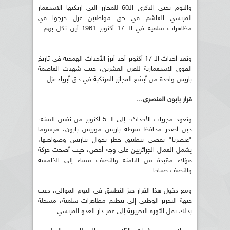
واليوم نحيي الذكرى الـ60 للمجازر التي ارتكبها الاستعمار
الفرنسي الغاشم في حق مواطنين عزل خرجوا في
مظاهرات سلمية في الـ 17 أكتوبر 1961 أين نكل بهم .
وتعد أحداث الـ 17 أكتوبر أحد أبرز الأحداث الهمجية في تاريخ
القوى الاستعمارية للقرن العشرين، حيث شهدت العاصمة
باريس واحدة من أبشع المجازر المرتكبة في حق أبرياء عزل.
قرار بابون العنصري...
وتعود مجريات الأحداث، إلى الـ 5 أكتوبر من نفس السنة،
حين أصدر محافظ شرطة باريس موريس بابون، مرسوما
"عنصريا" يقضي بتطبيق حظر تجوال بباريس وضواحيها،
يشمل العمال الجزائريين على وجه أخص، حيث أضحت حركة
هؤلاء مقيدة من الثامنة والنصف مساء إلى الخامسة
والنصف صباحا.
ومع دخول هذا القرار حيز التطبيق في اليوم الموالي، دعت
جبهة التحرير الوطني إلى تنظيم مظاهرات سلمية، مسجلة
بذلك نقل الثورة التحريرية إلى عقر دار العدو الفرنسي.