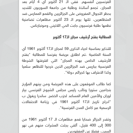
الفرنسيين أنفسهم. ففي الـ 21 أكتوبر أي 4 أيام بعد
المجازر، تجمع أساتذة وطلبة من جامعة السوربون للتنديد
بحظر التجوال المفروض على الجزائريين والقمع الممارس ضد
المتظاهرين، تلتها يوم الـ 23 أكتوبر مظاهرات تضامنية
نظمها طلبة فرنسيون جابت الحي اللاتيني ومونبارناس.
المطالبة بفتح أرشيف مجازر الـ17 أكتوبر
للتذكير بمناسبة احياء الذكرى 59 لمجازر الـ17 أكتوبر 1961 أي
السنة الماضية ،تم اطلاق عريضة بفرنسا للمطالبة "بفتح
الأرشيف الخاص بهذه المجازر" التي اقترفتها الشرطة
الفرنسية بباريس ضد الجزائريين الذين خرجوا للتظاهر سلميا
وكذا الاعتراف بها كجرائم دولة".
كما طالب الموقعون على هذه العريضة ومن بينهم المؤرخ
بنجامين ستورا ونائب رئيس مجلس الشيوخ الفرنسي بيار
لوران والأمين العام المساعد لحزب الخضر, ساندرا ريغول ب
"ادراج تاريخ الـ17 أكتوبر 1961 في رزنامة الاحتفالات
الرسمية عبر كامل المدن الفرنسية".
وتقدر الجزائر ضحايا قمع مظاهرات الـ 17 أكتوبر 1961 من
300 إلى 400 قتيل، ألقي بجثث العشرات منهم في نهر
السين، فضلا عن المفقودين.