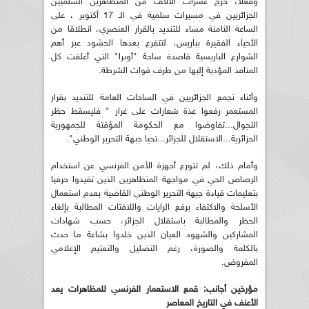
وفعلا، خرج عشرات الآلاف من المتظاهرين السلميين
الجزائريين في مسيرات سلمية في الـ 17 أكتوبر ، على
الساعة الثامنة مساء للتنديد بالقرار العنصري، انطلاقا من
الأحياء الفقيرة بباريس، لتتفرع بعدها الحشود عبر أهم
الشوارع الباريسية قاصدة ساحة "أوبرا" التي أغلقت كل
المنافذ المؤدية إليها من طرف قوات الشرطة.
وأثناء تجمع الجزائريين في الساحات العامة للتنديد بقرار
المستعمر رفعوا عدة شعارات على غرار " فليسقط حظر
التجوال...تفاوضوا مع الحكومة المؤقتة للجمهورية
الجزائرية...الاستقلال للجزائر...تحيا جبهة التحرير الوطني".
وأمام ذلك، لم تتورع أجهزة الأمن الفرنسي عن استخدام
الرصاص الحي في مواجهة المتظاهرين الذين تقيدوا حرفيا
بتعليمات قيادة جبهة التحرير الوطني القاضية بعدم استعمال
الأسلحة والاكتفاء برفع الرايات واللافتات المطالبة بإلغاء
الحظر والمطالبة باستقلال الجزائر، حسب شهادات
المشاركين والشهود العيان الذين خلدوا بشاعة ما حدث
بالكلمة والصورة، رغم التضليل والتعتيم الإعلامي
المفروض.
مؤرخين أجانب:
قمع الاستعمار الفرنسي للمظاهرات يعد
الأعنف في التاريخ المعاصر