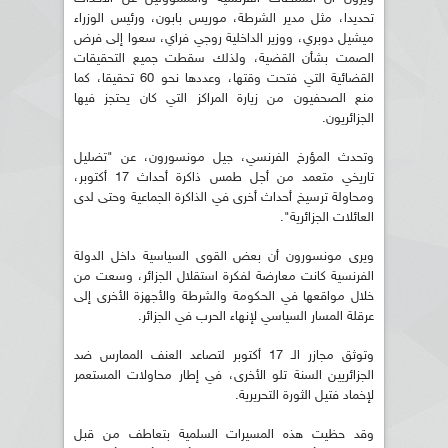
تحديدا، مثل مدير الشرطة، موريس بابون، ورئيس الوزراء
ميشيل دوبري، ووزير الداخلية روجي فراي، سعوا إلى فرض
الصمت بشأن القضية، ولذلك سقطت جميع التحقيقات
القضائية التي فتحت وقتها، وعددها نحو 60 تحقيقا، كما
منع الصحفيون من زيارة المراكز التي كان يحتجز فيها
الجزائريون.
وتحدث المؤرخ الفرنسي، جيل مونسورون، عن "تضليل
تاريخي متعمد من أجل طمس ذاكرة أحداث 17 أكتوبر،
ومحاولة ترسيخ أحداث أخرى في الذاكرة الجماعية وحتى لدى
العائلات الجزائرية".
ويرى مونسورون أن بعض القوى السياسية داخل الدولة
الفرنسية كانت معارضة لفكرة استقلال الجزائر، وسعت من
خلال مواقعها في الحكومة والشرطة والأجهزة الأخرى إلى
عرقلة المسار السياسي لإنهاء الحرب في الجزائر.
وتوثق مجازر الـ 17 أكتوبر لتصاعد العنف الممارس ضد
الجزائريين السنة تلو الأخرى، في إطار محاولات المستعمر
لإخماد فتيل الثورة التحريرية.
وقد حظيت هذه المسيرات السلمية بتعاطف من قبل