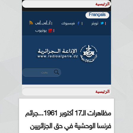
Français
آر أس أس
تويتر
فيسبوك
يوتيوب
‏بحث ‏
استمارة البحث
مظاهرات الـ17 أكتوبر 1961...جرائم
فرنسا الوحشية في حق الجزائريين