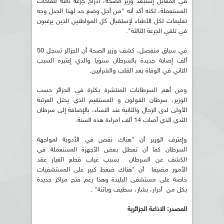
في المقابل إستبعد وزير الصحة، ادراج جرعة ثالثة للقاحات
المستعملة، لكنه أكد أنه "من أجل وضع حد لهذا الجدل وجه
تعليمات لكل الأطباء لإستقبال كل المواطنين الذين يرغبون
في تلقي الجرعة الثالثة".
في سياق منفصل، كشف وزير الصحة أن الجزائر تسجل 50
ألف إصابة جديدة بالسرطان سنويا والذي إعتبره السبب
الثاني في الوفاة بعد القلب والشرايين.
ومن أهم السرطانات المنتشرة بكثرة في الجزائر حسب
الوزير، سرطان القولون و المستقيم الذي يحتل المرتبة
الأولى لدى الرجال والثانية عند النساء، بالإضافة إلى سرطان
الثدي الذي أصاب 14 ألف امراءة هذه السنة.
وإعترف الوزير أن "هناك نقص في الأدوية لمواجهة
السرطان كما أن تعطل بعض الأجهزة المستعملة في
الكشف عن السرطان بسبب غياب قطع الغيار عقد
الأمور مضيفا أن "هناك ضغط كبير على المستشفيات
خاصة على مستشفى البليدة وهذا رغم فتح مراكز جديدة
بكل من أدرار، بشار، سطيف وباتنة" .
المصدر: الاذاعة الجزائرية