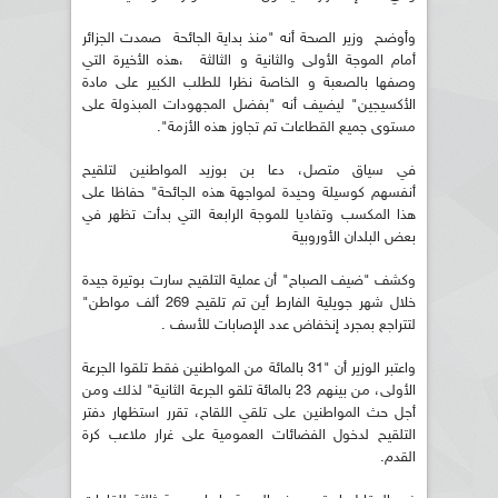
وأوضح وزير الصحة أنه "منذ بداية الجائحة صمدت الجزائر
أمام الموجة الأولى والثانية و الثالثة ،هذه الأخيرة التي
وصفها بالصعبة و الخاصة نظرا للطلب الكبير على مادة
الأكسيجين" ليضيف أنه "بفضل المجهودات المبذولة على
مستوى جميع القطاعات تم تجاوز هذه الأزمة".
في سياق متصل، دعا بن بوزيد المواطنين لتلقيح
أنفسهم كوسيلة وحيدة لمواجهة هذه الجائحة" حفاظا على
هذا المكسب وتفاديا للموجة الرابعة التي بدأت تظهر في
بعض البلدان الأوروبية
وكشف "ضيف الصباح" أن عملية التلقيح سارت بوتيرة جيدة
خلال شهر جويلية الفارط أين تم تلقيح 269 ألف مواطن"
لتتراجع بمجرد إنخفاض عدد الإصابات للأسف .
واعتبر الوزير أن "31 بالمائة من المواطنين فقط تلقوا الجرعة
الأولى، من بينهم 23 بالمائة تلقو الجرعة الثانية" لذلك ومن
أجل حث المواطنين على تلقي اللقاح، تقرر استظهار دفتر
التلقيح لدخول الفضائات العمومية على غرار ملاعب كرة
القدم.