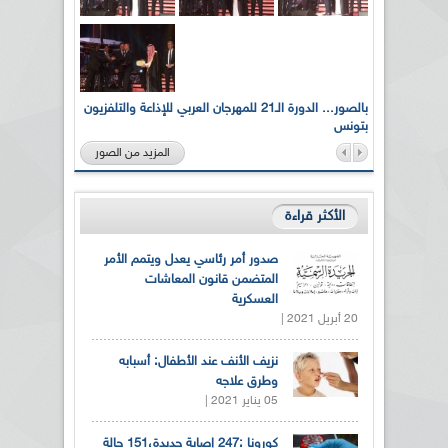
لى أرواح
بالصور... الدورة الـ21 للمهرجان العربي للإذاعة والتلفزيون
بتونس
المزيد من الصور
الأكثر قراءة
صدور أمر رئاسي يعدل ويتمم الأمر
المتضمن قانون المعاشات
العسكرية
20 أبريل 2021 |
نزيف الأنف عند الأطفال: أسبابه
وطرق علاجه
05 يناير 2021 |
كورونا :247 إصابة جديدة،151 حالة