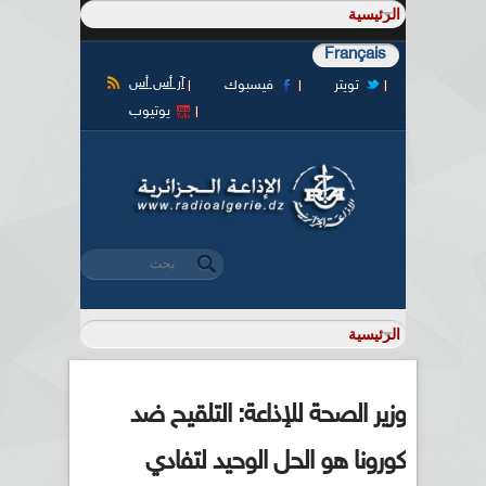
Français
آر أس أس
تويتر
فيسبوك
يوتيوب
‏بحث ‏
استمارة البحث
وزير الصحة للإذاعة: التلقيح ضد
كورونا هو الحل الوحيد لتفادي