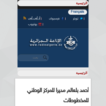
Français
آر أس أس
تويتر
فيسبوك
يوتيوب
‏بحث ‏
استمارة البحث
أحمد بلعالم مديرا للمركز الوطني
للمخطوطات