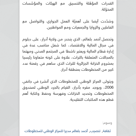
القدرات المؤهّلة والتنسيق مع الهيئات والمؤسّسات
المخوّلة.
وشدّدت أيضا على أهميّة العمل الجواري والتواصل مع
الفاعلين والزوايا والجمعيات ومع المواطنين.
وتحصل أحمد بلعالم، الذي ينحدر من ولاية أدرار، على دبلوم
في مجال المالية والاقتصاد، كما شغل مناصب عدة في
إدارة قطاع المالية ويعتبر ناشطا في المجتمع المدني ومهتما
بالمجالات المتعلقة بالتراث، علاوة على كونه متعاونا رئيسيا
بمشروع الخزانة الجزائرية للتراث الذي ساهم في رقمنة عدد
كبير من المخطوطات بمنطقة أدرار.
ويتولى المركز الوطني للمخطوطات الذي أنشئ في جانفي
2006، ويوجد مقره بأدرار، القيام بالجرد الوطني لصندوق
المخطوطات وتحديد الخزانات وفهرسة وحفظ وكتابة أهم
قطع هذه المكتبات التقليدية.
وسوم:
,
,
ثقافة
تنصيب
أحمد بلعالم مديرا للمركز الوطني للمخطوطات