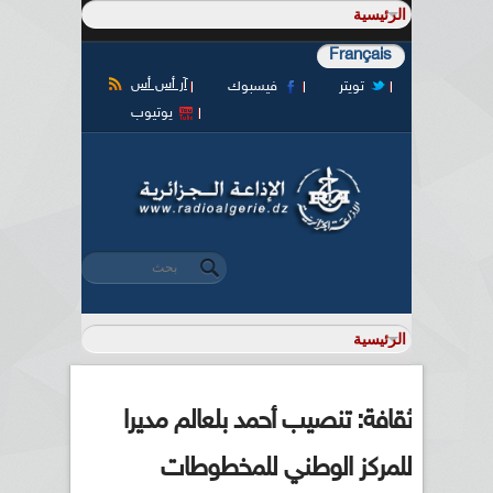
Français
آر أس أس
تويتر
فيسبوك
يوتيوب
‏بحث ‏
استمارة البحث
ثقافة: تنصيب أحمد بلعالم مديرا
للمركز الوطني للمخطوطات