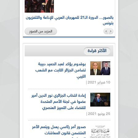
لى أرواح
بالصور... الدورة الـ21 للمهرجان العربي للإذاعة والتلفزيون
بتونس
المزيد من الصور
الأكثر قراءة
بوقدوم يؤكد لعبد الحميد دبيبة
تضامن الجزائر الثابت مع الشعب
الليبي
10 فبراير 2021 |
إعادة انتخاب الجزائري نور الدين أمير
عضوا في لجنة الأمم المتحدة
للقضاء على التمييز العنصري
25 يونيو 2021 |
صدور أمر رئاسي يعدل ويتمم الأمر
المتضمن قانون المعاشات