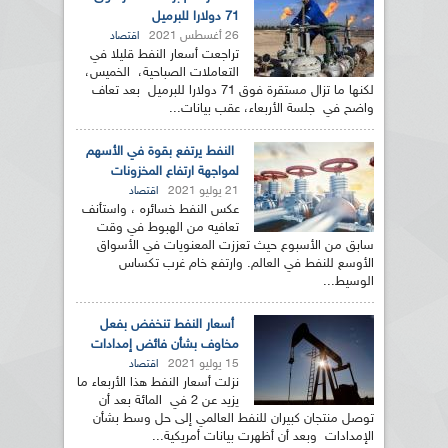
71 دولارا للبرميل
26 أغسطس 2021
اقتصاد
تراجعت أسعار النفط قليلا في
التعاملات الصباحية، الخميس،
لكنها ما تزال مستقرة فوق 71 دولارا للبرميل بعد تعاف
واضح في جلسة الأربعاء، عقب بيانات...
النفط يرتفع بقوة في الأسهم
لمواجهة ارتفاع المخزونات
21 يوليو 2021
اقتصاد
عكس النفط خسائره ، واستأنف
تعافيه من الهبوط في وقت
سابق من الأسبوع حيث تعززت المعنويات في الأسواق
الأوسع للنفط في العالم. وارتفع خام غرب تكساس
الوسيط...
أسعار النفط تنخفض بفعل
مخاوف بشأن فائض إمدادات
15 يوليو 2021
اقتصاد
نزلت أسعار النفط هذا الأربعاء ما
يزيد عن 2 في المائة بعد أن
توصل منتجان كبيران للنفط العالمي إلى حل وسط بشأن
الإمدادات وبعد أن أظهرت بيانات أمريكية...