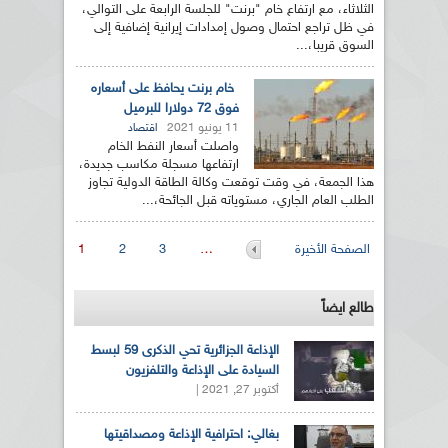
الثلاثاء، مع ارتفاع خام "برنت" للجلسة الرابعة على التوالي،
في ظل تراجع احتمال وصول إمدادات إيرانية إضافية إلى
السوق قريبا،...
خام برنت يحافظ على أسعاره
فوق 72 دولارا للبرميل
11 يونيو 2021
اقتصاد
واصلت أسعار النفط الخام
ارتفاعها مسجلة مكاسب جديدة،
هذا الجمعة، في وقت توقعت وكالة الطاقة الدولية تجاوز
الطلب العام الجاري، مستوياته قبل الجائحة،...
الصفحات
الصفحة الأخيرة
…
3
2
1
طالع ايضاً
الإذاعة الجزائرية تحي الذكرى 59 لبسط
السيادة على الإذاعة والتلفزيون
أكتوبر 27, 2021 |
بغالي: احترافية الإذاعة ومصداقيتها