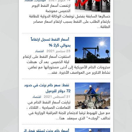
14 أكتوبر 2021
,
مؤشرات
اقتصاد
ارتفعت أسعار النفط اليوم
الخميس معوضة
خسائرها السابقة بفضل توقعات الوكالة الدولية للطاقة
بارتفاع الطلب على النفط بسبب ارتفاع اسعار مصادر
الطاقة...
أسعار النفط تسجل ارتفاعاً
بحوالي 5ر2 %
23 سبتمبر 2021
اقتصاد
استقرت أسعار النفط على ارتفاع
ليلة الخميس بعد أن هبطت
مخزونات الخام الأمريكية إلى أدنى ‏مستوياتها مع تعافي
نشاط التكرير من العواصف الأخيرة.‏ فقد...
نفط: سعر خام برنت في حدود
72 دولار للبرميل
31 أغسطس 2021
اقتصاد
تباينت أسعار النفط الخام في
التعاملات الصباحية ، الثلاثاء ،
مع ميل للهبوط ترقبا لاجتماع للجنة المراقبة الوزارية في
تحالف "أوبك+" الذي سيعقد هذا...
أسعار خام برنت تستقر فوق الـ