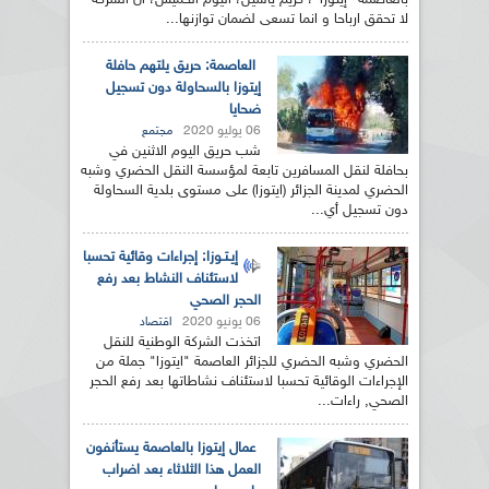
بالعاصمة "إيتوزا"، كريم ياسين، اليوم الخميس، أن الشركة
لا تحقق ارباحا و انما تسعى لضمان توازنها...
العاصمة: حريق يلتهم حافلة
إيتوزا بالسحاولة دون تسجيل
ضحايا
06 يوليو 2020
مجتمع
شب حريق اليوم الاثنين في
بحافلة لنقل المسافرين تابعة لمؤسسة النقل الحضري وشبه
الحضري لمدينة الجزائر (ايتوزا) على مستوى بلدية السحاولة
دون تسجيل أي...
إيـتـوزا: إجراءات وقائية تحسبا
لاستئناف النشاط بعد رفع
الحجر الصحي
06 يونيو 2020
اقتصاد
اتخذت الشركة الوطنية للنقل
الحضري وشبه الحضري للجزائر العاصمة "ايتوزا" جملة من
الإجراءات الوقائية تحسبا لاستئناف نشاطاتها بعد رفع الحجر
الصحي, راءات...
عمال إيتوزا بالعاصمة يستأنفون
العمل هذا الثلاثاء بعد اضراب