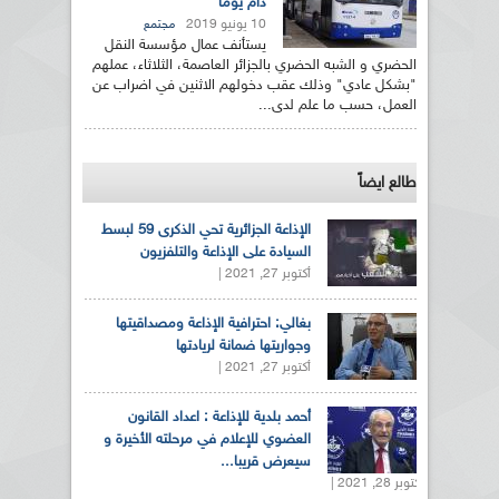
دام يوما
10 يونيو 2019
مجتمع
يستأنف عمال مؤسسة النقل
الحضري و الشبه الحضري بالجزائر العاصمة، الثلاثاء، عملهم
"بشكل عادي" وذلك عقب دخولهم الاثنين في اضراب عن
العمل، حسب ما علم لدى...
طالع ايضاً
الإذاعة الجزائرية تحي الذكرى 59 لبسط
السيادة على الإذاعة والتلفزيون
أكتوبر 27, 2021 |
بغالي: احترافية الإذاعة ومصداقيتها
وجواريتها ضمانة لريادتها
أكتوبر 27, 2021 |
أحمد بلدية للإذاعة : اعداد القانون
العضوي للإعلام في مرحلته الأخيرة و
سيعرض قريبا...
أكتوبر 28, 2021 |