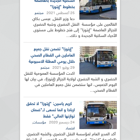
السكنية الجديدة بالعاصمة
بخطوط "إيتوزا"
25 أغسطس 2021
مجتمع
دعا وزير النقل, عيسى بكاي
القائمين على مؤسسة النقل الحضري وشبه الحضري
للجزائر العاصمة "إيتوزا" إلى فتح خطوط على مستوى
الأحياء السكنية الجديدة و ذلك...
"إيتوزا" تضمن نقل جميع
العاملين في القطاع الصحي
خلال يومي العطلة الاسبوعية
29 يوليو 2021
مجتمع
اكدت المؤسسة العمومية للنقل
الحضري و الشبه الحضري لولاية الجزائر (إيتوزا)، في بيان لها
اليوم الخميس، انها ستضمن نقل جميع العاملين في
القطاع الصحي...
كريم ياسين: "إيتوزا" لا تحقق
ارباحا و انما تسعى لــ"ضمان
توازنها المالي" فقط
24 ديسمبر 2020
,
مؤسسات
اقتصاد
أكد المدير العام لمؤسسة النقل الحضري والشبه الحضري