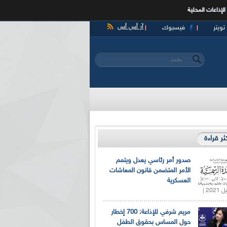
الإذاعات المحلية
آر أس أس
تويتر
فيسبوك
‏بحث ‏
استمارة البحث
كثر قراءة
صدور أمر رئاسي يعدل ويتمم
الأمر المتضمن قانون المعاشات
العسكرية
مريم شرفي للإذاعة: 700 إخطار
حول المساس بحقوق الطفل