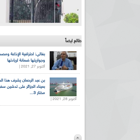
طالع ايضاً
بغالي: احترافية الإذاعة ومصد
وجواريتها ضمانة لريادتها
أكتوبر 27, 2021 |
بن عبد الرحمان يشرف هذا ا
بميناء الجزائر على تدشين سف
مختار 3...
أكتوبر 28, 2021 |