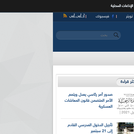
الإذاعات المحلية
آر أس أس
تويتر
فيسبوك
‏بحث ‏
استمارة البحث
كثر قراءة
صدور أمر رئاسي يعدل ويتمم
الأمر المتضمن قانون المعاشات
العسكرية
تأجيل الدخول المدرسي القادم
إلى 21 سبتمبر