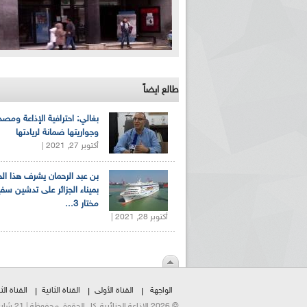
طالع ايضاً
بغالي: احترافية الإذاعة ومصد
وجواريتها ضمانة لريادتها
أكتوبر 27, 2021 |
بن عبد الرحمان يشرف هذا ا
بميناء الجزائر على تدشين سف
مختار 3...
أكتوبر 28, 2021 |
الواجهة
القناة الأولى
القناة الثانية
القناة الثا
© 2026 الإذاعة الجزائرية. كل الحقوق محفوظة | 21 شارع الشهداء | هاتف:023500301 | فاكس:021230823/25