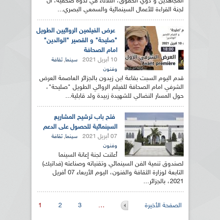
المجاهدين و ذوي الحقوق، الثلاثاء في ندوة صحفية، ان
لجنة القراءة للأعمال السينمائية والسمعي البصري...
عرض الفيلمين الروائيين الطويل
"صليحة" و القصير "الوالدين"
امام الصحافة
10 أبريل 2021
,
سينما
ثقافة
وفنون
قدم اليوم السبت بقاعة ابن زيدون بالجزائر العاصمة العرض
الشرفي امام الصحافة للفيلم الروائي الطويل "صليحة"،
حول المسار النضالي للشهيدة زبيدة ولد قابلية...
فتح باب ترشيح المشاريع
السينمائية للحصول على الدعم
07 أبريل 2021
,
سينما
ثقافة
وفنون
أعلنت لجنة إعانة السينما
لصندوق تنمية الفن السينمائي وتقنياته وصناعته (فداتيك)
التابعة لوزارة الثقافة والفنون، اليوم الأربعاء 07 أفريل
2021، بالجزائر...
الصفحات
الصفحة الأخيرة
…
3
2
1