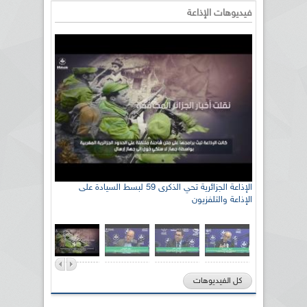
فيديوهات الإذاعة
رئيس اللجنة الوطنية الجزائرية للتضامن مع الشعب
الإذاعة الجزائرية تحي الذكرى 59 لبسط السيادة على
الإذاعة والتلفزيون
الصحراوي السيد سعيد العياشي
كل الفيديوهات