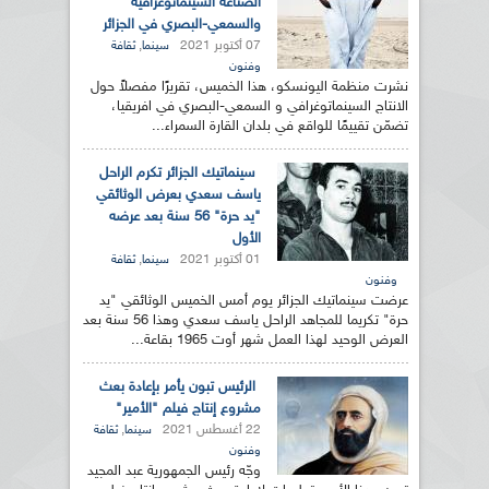
الصناعة السينماتوغرافية
والسمعي-البصري في الجزائر
07 أكتوبر 2021
,
سينما
ثقافة
وفنون
نشرت منظمة اليونسكو، هذا الخميس، تقريرًا مفصلاً حول
الانتاج السينماتوغرافي و السمعي-البصري في افريقيا،
تضمّن تقييمًا للواقع في بلدان القارة السمراء...
سينماتيك الجزائر تكرم الراحل
ياسف سعدي بعرض الوثائقي
"يد حرة" 56 سنة بعد عرضه
الأول
01 أكتوبر 2021
,
سينما
ثقافة
وفنون
عرضت سينماتيك الجزائر يوم أمس الخميس الوثائقي "يد
حرة" تكريما للمجاهد الراحل ياسف سعدي وهذا 56 سنة بعد
العرض الوحيد لهذا العمل شهر أوت 1965 بقاعة...
الرئيس تبون يأمر بإعادة بعث
مشروع إنتاج فيلم "الأمير"
22 أغسطس 2021
,
سينما
ثقافة
وفنون
وجّه رئيس الجمهورية عبد المجيد