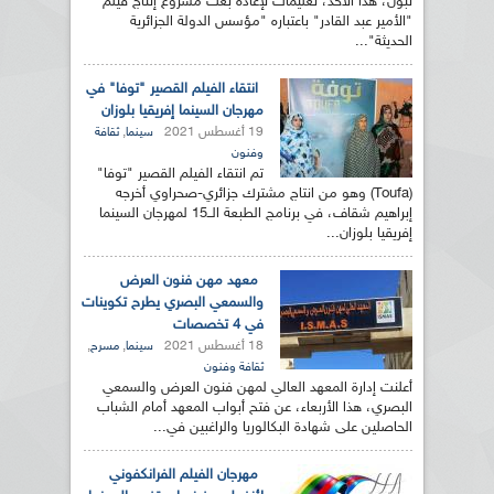
تبون، هذا الأحد، تعليمات لإعادة بعث مشروع إنتاج فيلم
"الأمير عبد القادر" باعتباره "مؤسس الدولة الجزائرية
الحديثة"...
انتقاء الفيلم القصير "توفا" في
مهرجان السينما إفريقيا بلوزان
19 أغسطس 2021
,
سينما
ثقافة
وفنون
تم انتقاء الفيلم القصير "توفا"
(Toufa) وهو من انتاج مشترك جزائري-صحراوي أخرجه
إبراهيم شقاف، في برنامج الطبعة الــ15 لمهرجان السينما
إفريقيا بلوزان...
معهد مهن فنون العرض
والسمعي البصري يطرح تكوينات
في 4 تخصصات
18 أغسطس 2021
,
,
سينما
مسرح
ثقافة وفنون
أعلنت إدارة المعهد العالي لمهن فنون العرض والسمعي
البصري، هذا الأربعاء، عن فتح أبواب المعهد أمام الشباب
الحاصلين على شهادة البكالوريا والراغبين في...
مهرجان الفيلم الفرانكفوني