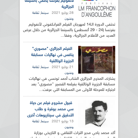
لأنغوليم بفرنسا يحتفي بالسينما
الجزائرية
28 يوليو 2021
,
سينما
ثقافة
وفنون
تحتفي الدورة الـ14 لمهرجان الفيلم الفرانكفوني لأنغوليم
بفرنسا (24 - 29 أغسطس) بالسينما الجزائرية من خلال عرض
العديد من الأفلام الجزائرية، وفقا...
الفيلم الجزائري "مصوري"
ينافس في نهائيات مسابقة
الجزيرة الوثائقية
21 يوليو 2021
,
سينما
ثقافة
وفنون
يشارك المخرج الجزائري الشاب أحمد تونسي في نهائيات
مسابقة الجزيرة الوثائقية بفيلمه القصير "مصوري" بعد
اجتيازه للمرحلة الأولى من المسابقة التي عرفت...
قبول مشروع فيلم عن حياة
سي محمد بوقرة و طلب
التدقيق في سيناريوهات أخرى
13 يوليو 2021
,
سينما
ثقافة
وفنون
أكد محمد ياحي مدير التراث الثقافي و التاريخي بوزارة