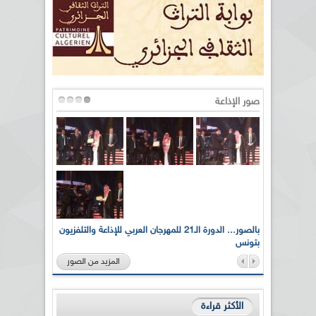
صور الإذاعة
لى أرواح
بالصور... الدورة الـ21 للمهرجان العربي للإذاعة والتلفزيون
بتونس
المزيد من الصور
الأكثر قراءة