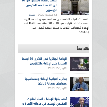
إلتماس أحكام بالسجن من 10
الى 20 سنة ضد المتهمين
الرئيسيين
12 سبتمبر 2020
مجتمع
التمست النيابة العامة لدى محكمة سيدي امحمد اليوم
السبت أحكاما تتراوح بين 10 و 20 سنة سجنا نافذا ضد
الإخوة كونيناف الثلاث و مسير مجمع كوجي سي
(KouGC...
طالع ايضاً
الإذاعة الجزائرية تحي الذكرى 59 لبسط
السيادة على الإذاعة والتلفزيون
أكتوبر 27, 2021 |
بغالي: احترافية الإذاعة ومصداقيتها
وجواريتها ضمانة لريادتها
أكتوبر 27, 2021 |
أحمد بلدية للإذاعة : اعداد القانون
العضوي للإعلام في مرحلته الأخيرة و