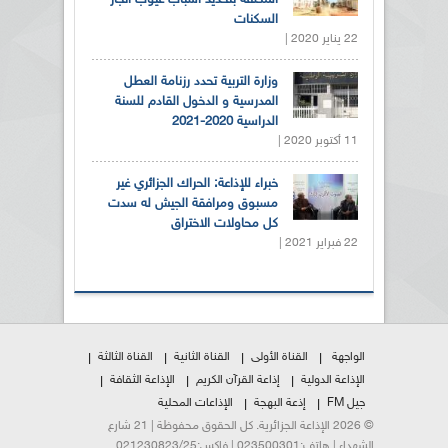
المكلفة بتحديد أسباب عيوب انجاز
السكنات
22 يناير 2020 |
وزارة التربية تحدد رزنامة العطل
المدرسية و الدخول القادم للسنة
الدراسية 2020-2021
11 أكتوبر 2020 |
خبراء للإذاعة: الحراك الجزائري غير
مسبوق ومرافقة الجيش له سدت
كل محاولات الاختراق
22 فبراير 2021 |
الواجهة
القناة الأولى
القناة الثانية
القناة الثالثة
الإذاعة الدولية
إذاعة القرآن الكريم
الإذاعة الثقافة
جيل FM
إذعة البهجة
الإذاعات المحلية
© 2026 الإذاعة الجزائرية. كل الحقوق محفوظة | 21 شارع
الشهداء | هاتف:023500301 | فاكس:021230823/25