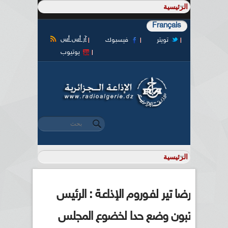
Français
آر أس أس
تويتر
فيسبوك
يوتيوب
‏بحث ‏
استمارة البحث
رضا تير لفـوروم الإذاعـة : الرئيس
تبون وضع حدا لخضوع المجلس