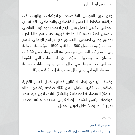
المحتجين أو الشارع .
وعن دور المجلس الاقتصادي والاجتماعي والبيئي في
مرافقة مخطط الانعاش الاقتصادي والاجتماعي، أكد تير أن
المجلس بدأ في العمل قبل تاريخ انعقاد ندوة أوت الماضي
، ضمن لجنة تقييم آثار جائحة كورونا حيث يتم حاليا اجراء
تحقيق وطني اجتماعي بالتنسيق مع البرنامج الإنمائي للامم
المتحدة (بنود) يشمل 1500 عائلة و 1500 مؤسسة اضافة
إلى تحقيق آخر للمجلس تم جمع فيه المعلومات من 30 ألف
استبيان تم توزيعها ، مؤكدا أن التحقيقات التي باشرها
المجلس جد مهمة في ظل عدم وجود بيانات حقيقة
للاقتصاد الوطني وفي ظل منظومة إحصائية مهترئة .
وكشف تير عن إعداد 6 تقارير قطاعية خلال العشر الأخيرة
إضافة إلى تقرير شامل من 400 صفحة يتضمن الحالة
العامة( الاقتصادية الاجتماعية والبيئية) للبلاد، لأول مرة ينتظر
موافقة الرئيس لنشره ، إضافة إلى استعداد هيئته لاصدار
تقرير " الظروف" خلال أفريل المقبل .
وسوم:
,
فوروم الاذاعة
رئيس المجلس الاقتصادي والاجتماعي والبيئي رضا تير