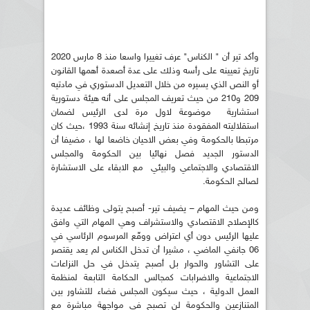
وأكد تير أن " الكناس" عرف تغييرا واسعا منذ 8 مارس 2020
تاريخ تعيينه على رأسه وذلك على عدة أصعدة أهمها القانون
أو النص الذي يسيره من خلال التعديل الدستوري في مادتيه
209 و210 من حيث تعريف المجلس على أنه هيئة دستورية
استشارية موضوعة لاول مرة لدى الرئيس لضمان
استقلاليته المفقودة منذ تاريخ إنشائه سنة 1993 ،حيث كان
مرتبطا بالحكومة وفي بعض الاحيان خاضعا لها ، مضيفا أن
الدستور الجديد فصل نهائيا بين الحكومة والمجلس
الاقتصادي والاجتماعي والبيئي مع الابقاء على الاستشارة
لصالح الحكومة.
ومن حيث المهام – يضيف تير- أصبح يتولى وظائف عديدة
كالإصلاح الاقتصادي والاستشراف وهي المهام التي وافق
عليها الرئيس دون أي اعتراض ووقّع المرسوم الرئاسي في
06 جانفي الماضي ، مشيرا أن تدخل الكناس لم يعد يقتصر
على التشاور والحوار بل أصبح يتدخل في حل النزاعات
الاجتماعية والاضرابات كمجالس الحكامة التابعة لمنظمة
العمل الدولية ، حيث سيكون المجلس فضاء للتشاور بين
المتنازعين والحكومة لن تصبح في مواجهة مباشرة مع