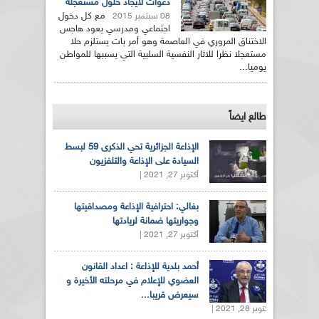
دعوات لايجاد حلول مستعجلة
مع كل دخول
08 سبتمبر 2015
اجتماعي ومدرسي يعود هاجس
الاختناق المروري في العاصمة وهو أمر بات يستلزم حلا
مستعجلا نظرا للاثار النفسية السلبية التي يسببها للمواطن
يوميا...
طالع ايضاً
الإذاعة الجزائرية تحي الذكرى 59 لبسط
السيادة على الإذاعة والتلفزيون
أكتوبر 27, 2021 |
بغالي: احترافية الإذاعة ومصداقيتها
وجواريتها ضمانة لريادتها
أكتوبر 27, 2021 |
أحمد بلدية للإذاعة : اعداد القانون
العضوي للإعلام في مرحلته الأخيرة و
سيعرض قريبا...
أكتوبر 28, 2021 |