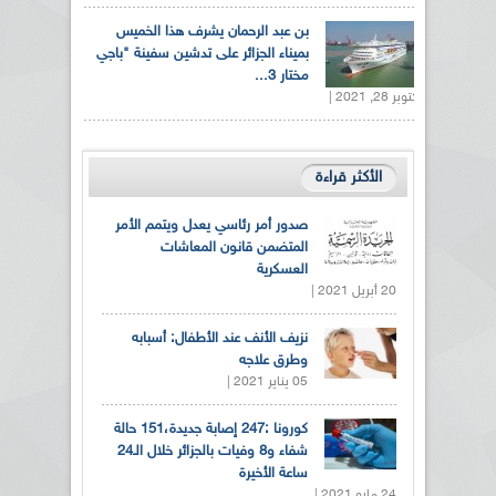
بن عبد الرحمان يشرف هذا الخميس
بميناء الجزائر على تدشين سفينة "باجي
مختار 3...
أكتوبر 28, 2021 |
الأكثر قراءة
صدور أمر رئاسي يعدل ويتمم الأمر
المتضمن قانون المعاشات
العسكرية
20 أبريل 2021 |
نزيف الأنف عند الأطفال: أسبابه
وطرق علاجه
05 يناير 2021 |
كورونا :247 إصابة جديدة،151 حالة
شفاء و8 وفيات بالجزائر خلال الـ24
ساعة الأخيرة
24 مايو 2021 |