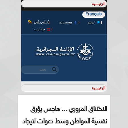
Français
آر أس أس
تويتر
فيسبوك
يوتيوب
‏بحث ‏
استمارة البحث
الاختناق المروري ... هاجس يؤرق
نفسية المواطن وسط دعوات لايجاد