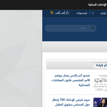
الإذاعات المحلية
آر أس أس
تويتر
فيسبوك
‏بحث ‏
استمارة البحث
كثر قراءة
صدور أمر رئاسي يعدل ويتمم
الأمر المتضمن قانون المعاشات
العسكرية
مريم شرفي للإذاعة: 700 إخطار
حول المساس بحقوق الطفل