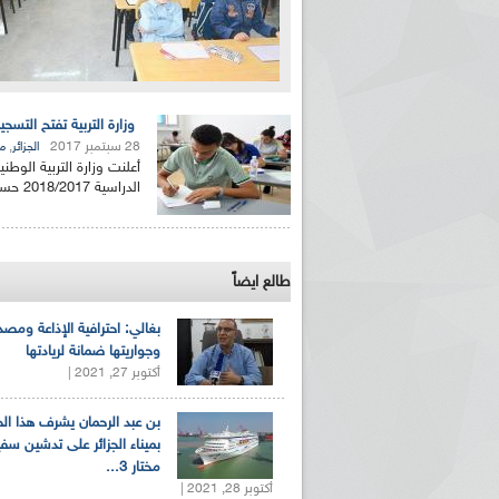
وزارة التربية تفتح التسجيل
28 سبتمبر 2017
,
الجزائر
م
أعلنت وزارة التربية الو
الدراسية 2018/2017 حسبما ما ورد في بيان للوزارة . وقد...
طالع ايضاً
بغالي: احترافية الإذاعة ومصد
وجواريتها ضمانة لريادتها
أكتوبر 27, 2021 |
بن عبد الرحمان يشرف هذا ا
بميناء الجزائر على تدشين سف
مختار 3...
أكتوبر 28, 2021 |