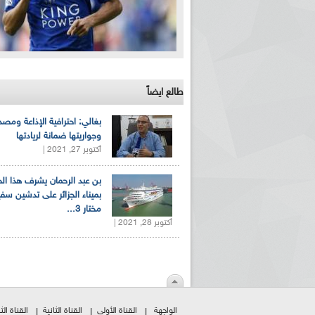
طالع ايضاً
بغالي: احترافية الإذاعة ومصد
وجواريتها ضمانة لريادتها
أكتوبر 27, 2021 |
بن عبد الرحمان يشرف هذا ا
بميناء الجزائر على تدشين سف
مختار 3...
أكتوبر 28, 2021 |
الواجهة
القناة الأولى
القناة الثانية
القناة الثا