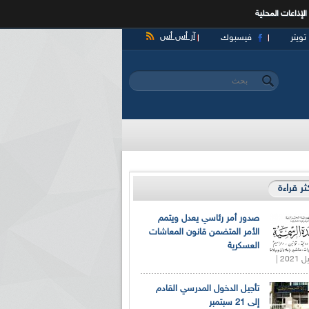
الإذاعات المحلية
آر أس أس
تويتر
فيسبوك
‏بحث ‏
استمارة البحث
كثر قراءة
صدور أمر رئاسي يعدل ويتمم
الأمر المتضمن قانون المعاشات
العسكرية
تأجيل الدخول المدرسي القادم
إلى 21 سبتمبر