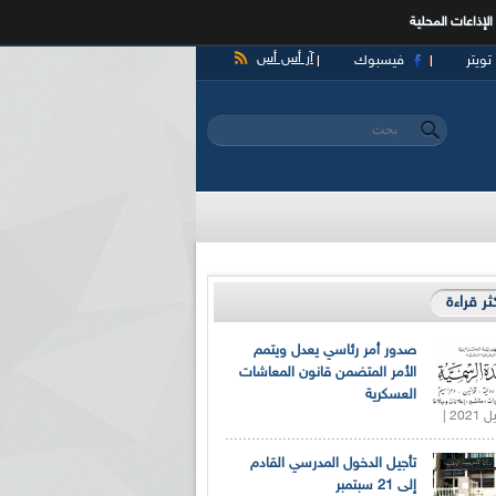
الإذاعات المحلية
آر أس أس
تويتر
فيسبوك
‏بحث ‏
استمارة البحث
كثر قراءة
صدور أمر رئاسي يعدل ويتمم
الأمر المتضمن قانون المعاشات
العسكرية
تأجيل الدخول المدرسي القادم
إلى 21 سبتمبر