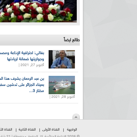
طالع ايضاً
بغالي: احترافية الإذاعة ومصد
وجواريتها ضمانة لريادتها
أكتوبر 27, 2021 |
بن عبد الرحمان يشرف هذا ا
بميناء الجزائر على تدشين سف
مختار 3...
أكتوبر 28, 2021 |
الواجهة
القناة الأولى
القناة الثانية
القناة الثا
© 2026 الإذاعة الجزائرية. كل الحقوق محفوظة | 21 شارع الشهداء | هاتف:023500301 | فاكس:021230823/25