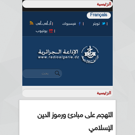
Français
آر أس أس
تويتر
فيسبوك
يوتيوب
‏بحث ‏
استمارة البحث
التهجم على مبادئ ورموز الدين
الإسلامي