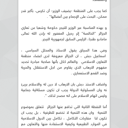
كما يجب على المنظمة -يضيف الوزير- أن تكرس، بأكبر قدر
ممكن، البحث على الإجماع بين أعضائها" .
و بهذه المناسبة عبر الوزير للنيجر حكومة وشعبا عن تعازي
الجزائر "الخالصة" إثر رحيل المغفور له بإذن الله تعالى
مامادو طنجا، الرئيس السابق لجمهورية النيجر.
وفي هذا السياق يقول الاستاذ والمحلل السياسي ،
اسماعيل دبش ، ان الجزائر معروفة لدى اعضاء منظمة
التعاون الاسلامي والعالم ككل بأنها صاحبة مبادرة تحديد
مفهوم الارهاب الذي يقاوم من اجل الاستقلال والحرية
وضد القمع الاستعماري .
واضاف الاستذ دبش بان الارهاب لا دين له والاسلام بريئ
نه وان المسئولية الدولة يجب ان تكون مسئةلية جماعية
وليس اتهام الاسلام على انه مصدر لذلك ".
أما النقطة الثانية التي تدافع عنها الجزائر تتعلق بموضوع
التنمية وان هذه التنمية لا تخضع للظرفية ، بل يجب ان
تكون لنا مقاربات التكامل ، تكامل بين الدول الاسلامية
في الموارد الطبيعية وكيفية الاستفادة منها والتعاون مع