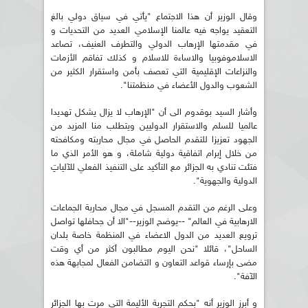
وقال الوزير أن هذا الاجتماع "يأتي في سياق دولي بالغ
التعقيد يواجه فيه عالمنا الإسلامي العديد من التحديات و
في مقدمتها الإرهاب الدولي والتطرف العنيف، تصاعد
الاسلاموفوبيا والاساءة للاسلام و كذلك تفاقم الأزمات
والنزاعات الإقليمية التي تعصف بأمن واستقرار الكثير من
الشعوب والدول الأعضاء في منظمتنا".
وأشار السيد بوقدوم الى أن "الإرهاب لا يزال يشكل تهديدا
عالميا للسلم والاستقرار الدوليين ويتطلب منا المزيد من
الجهود تعزيزا للتقدم الحاصل في مجال محاربته ومكافحته
من خلال إبرام اتفاقية دولية شاملة، و هو الأمر الذي ما
فتئت تنادي به الجزائر مع التأكيد على التنفيذ الفعلي للآلياتِ
الدولية والجهوية".
وعلى الرغم من التقدم المسجل في مجال محاربة الجماعات
الارهابية في العالم" --يوضح الوزير--"الا أن جحافلها تواصل
ترويع العديد من الدول الاعضاء في المنظمة خاصة بلدان
الساحل"، قائلا "نحن اليوم مطالبون أكثر من أي وقت
مضى بإرساء قواعد التعاون و التضامن الفعال لمجابهة هذه
الآفة".
و أبرز الوزير أنه "بحكم التجربة الأليمة التي مرت بها الجزائر