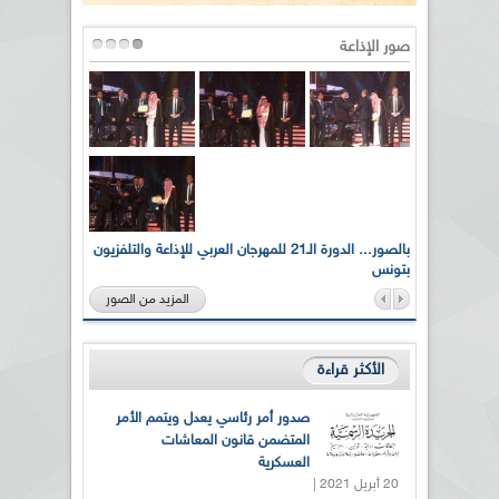
صور الإذاعة
لى أرواح
بالصور... الدورة الـ21 للمهرجان العربي للإذاعة والتلفزيون
بتونس
المزيد من الصور
الأكثر قراءة
صدور أمر رئاسي يعدل ويتمم الأمر
المتضمن قانون المعاشات
العسكرية
20 أبريل 2021 |