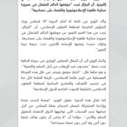
(النيجر)، أن الجزائر تجدد "موقفها الدائم المتمثل في ضرورة
محاربة ظاهرة الإسلاموفوبيا والقضاء على مصادرها".
وأكد الوزير في كلمة له أمام الدورة 47 لمجلس وزراء
الشؤون الخارجية لمنظمة التعاون الإسلامي، أن "الجزائر،
تجدد من هذا المنبر التعبير عن موقفها الدائم المتـمثل في
ضرورة محاربة ظاهرة الإسلاموفوبيا والقضاء على مصادرها،
وتؤكد مجددا رفضها للإساءة للأخرين تحت ذريعة حرية
التعبير".
وأشار الوزير الى أن أشغال المجلس الوزاري في دورته الحالية
تحت شعار "متحدون ضد الإرهاب من أجل السلم والتنمية"،
و هو-مثلما قال- "اختيار موفق يترجم، في ظل هذه المرحلة
المفصلية من تاريخ عالمنا الاسلامي، الرغبة الملحة لكل منا
في تجسيد الأهداف والمبادئ السامية لمنظمة التعاون
الاسلامي باعتبارها الصوت الجامع للدول الإسلامية".
كما تمثل هذه الدورة -يقول الوزير- "فرصة لتجديد عزمنا
وإرادتنا المشتركة لضمان انسجام عملنا الجماعي من أجل
مجابهة عديد التحديات التي تواجهها الدول الاعضاء لتحقيق
السلم والأمن"، مؤكدا أن "لا يمكن أن يكون هناك تنمية
دون أمن ولا أمن دون تنمية مستدامة".