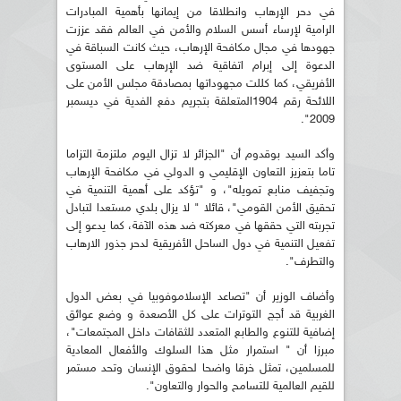
في دحر الإرهاب وانطلاقا من إيمانها بأهمية المبادرات
الرامية لإرساء أسس السلام والأمن في العالم فقد عززت
جهودها في مجال مكافحة الإرهاب، حيث كانت السباقة في
الدعوة إلى إبرام اتفاقية ضد الإرهاب على المستوى
الأفريقي، كما كللت مجهوداتها بمصادقة مجلس الأمن على
اللائحة رقم 1904المتعلقة بتجريم دفع الفدية في ديسمبر
2009".
وأكد السيد بوقدوم أن "الجزائر لا تزال اليوم ملتزمة التزاما
تاما بتعزيز التعاون الإقليمي و الدولي في مكافحة الإرهاب
وتجفيف منابع تمويله"، و "تؤكد على أهمية التنمية في
تحقيق الأمن القومي"، قائلا " لا يزال بلدي مستعدا لتبادل
تجربته التي حققها في معركته ضد هذه الآفة، كما يدعو إلى
تفعيل التنمية في دول الساحل الأفريقية لدحر جذور الارهاب
والتطرف".
وأضاف الوزير أن "تصاعد الإسلاموفوبيا في بعض الدول
الغربية قد أجج التوترات على كل الأصعدة و وضع عوائق
إضافية للتنوع والطابع المتعدد للثقافات داخل المجتمعات"،
مبرزا أن " استمرار مثل هذا السلوك والأفعال المعادية
للمسلمين، تمثل خرقا واضحا لحقوق الإنسان وتحد مستمر
للقيم العالمية للتسامح والحوار والتعاون".