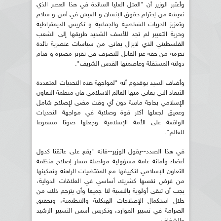
وأعتبر الوزير أن "المثل العليا السائدة في هذا العصر الذي
نعيشه من إحترام حقوق الإنسان و العيش في أمن و سلام
وتعزيز الحريات الشخصية والجماعية و تكريس الديمقراطية
وحرية التعبير لم تجد للأسف الشديد طريقها إلى الشعب
الفلسطيني الذي لايزال يعاني من سياسات عنصرية بائدة
تحرمه من حقه غير القابل للتصرف في تقرير مصيره و قيام
دولته المستقلة وعاصمتها القدس الشريف".
وأضاف السيد بوقدوم أنه "لمواجهة هذه التحديات المتعددة
الأبعاد التي يعاني منها العالم الاسلامي فان منظمة التعاون
الإسلامي بحاجة ماسة دون أي وقت مضى لإصلاح شامل
وعميق لجعلها أكثر قوة وصلابة في مواجهة التحديات
الواقعة على الأمة الإسلامية وجعلها صوتا مسموعا
للعالم".
في هذا الصدد--يقول الوزير--فانه "يقع على عاتقنا كدول
أعضاء وأمانة عامة مسؤولية مواصلة مسار إصلاح منظمة
التعاون الإسلامي لتكييفها مع المقتضيات الراهنة وتمكينها
من فرض نفسها كشريك أساسي في العلاقات الدولية،
يجب أن تبقى أولوية بالنسبة لنا جميعا وأن يترجم ذلك من
خلال استكمال الإصلاحات الهيكلية والتنظيمية، وتحقيق
الصرامة في تسيير الموارد، وتكريس أسس التسيير الرشيد
والشفاف.