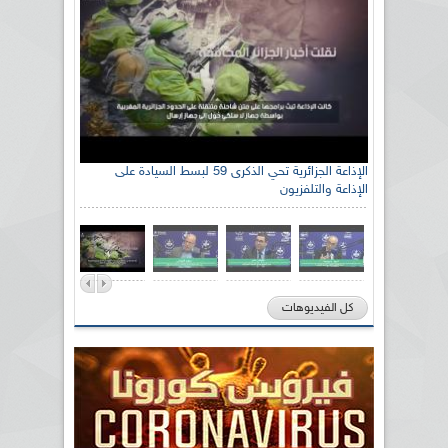
رئيس اللجنة الوطنية الجزائرية للتضامن مع الشعب
الإذاعة الجزائرية تحي الذكرى 59 لبسط السيادة على
الإذاعة والتلفزيون
الصحراوي السيد سعيد العياشي
كل الفيديوهات