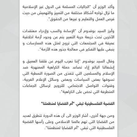
وأكد الوزير أن "الجاليات المسلمة في الدول غير الإسلامية
ما تزال تواجه أشكالا مختلفة من التمييز والتهميش من حيث
فرص العمل والتعليم و غيرها من الحقوق".
وأبرز السيد بوقدوم أن "الإساءة والسب وإزدراء معتقدات
الآخرين تحت ذريعة حرية التعبير ينم عن وجود أزمة اخلاقية
عميقة في المجتمعات التي تروج لمثل هذه الممارسات و
ينبغي عليها التفكير في معالجة جذور هذه الأزمة".
وقال السيد بوقدوم "إننا نعرب اليوم عن قلقنا العميق و
إنشغالنا البالغ إزاء تصاعد حملة الكراهية الممنهجة ضد
الإسلام والمسلمين التي تتغذى من الصورة النمطية التي
تسوقها بعض السياسات وبعض وسائل الإعلام الغربية،
وقنوات التواصل الاجتماعي للترويج لرسائل الجماعات
المتطرفة التي تحض على الكراهية".
القضية الفلسطينية تبقي "أم القضايا لمنظمتنا"
ومن جهة أخرى، أشار الوزير الى أن هذه الدورة تتطرق لعديد
من القضايا التي تهم عالمنا الاسلامي وعلى رأسها القضية
الفلسطينية التي تبقي "أم القضايا لمنظمتنا".