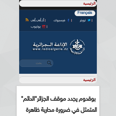
Français
آر أس أس
تويتر
فيسبوك
يوتيوب
‏بحث ‏
استمارة البحث
بوقدوم يجدد موقف الجزائر"الدائم"
المتمثل في ضرورة محاربة ظاهرة