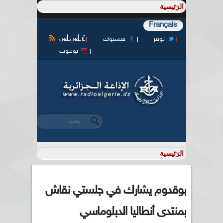
Français
آر أس أس
تويتر
فيسبوك
يوتيوب
‏بحث ‏
استمارة البحث
بوقدوم يشارك في جلستي نقاش
بمنتدى أنطاليا الدبلوماسي