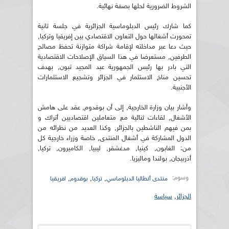
الشروط الضرورية لحلها بصفة نهائية.
كما شارك رئيس الدبلوماسية الجزائرية في جلسة ثانية
تمحورت أشغالها حول التعاون الاقتصادي بين إفريقيا وتركيا,
حيث دعا عبر مداخلته لإقامة شراكة متوازنة تحفظ مصالح
الطرفين, مستعرضا في هذا السياق الإصلاحات الاقتصادية
التي بادر بها رئيس الجمهورية عبد المجيد تبون, بهدف
تحسين مناخ الاستثمار في الجزائر وتشجيع الاستثمارات
الأجنبية.
وأشار بيان وزارة الخارجية, إلى أن بوقدوم, عقد على هامش
الأشغال, لقاءات ثنائية مع متعاملين اقتصاديين أتراك و
بمن فيهم الناشطين بالجزائر, وكذا العديد من نظرائه من
الدول المشاركة في أشغال المنتدى, خاصة وزراء خارجية كل
من: الغابون, كينيا, مدغشقر, ليبيا, الكاميرون, تركيا,
أذربيجان, بولندا وماليزيا.
وسوم:
,
,
,
منتدى أنطاليا الدبلوماسي
تركيا
بوقدوم
افريقيا
الجزائر
,
سياسة