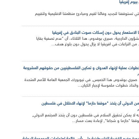
بيوم إفريقيا
تي تستوقفنا لتجديد وفائنا لقيم ومبادئ منظمتنا الاقليمية ولتقييم
 الاستعمار يحول دون إسكات صوت البنادق في إفريقيا
لشؤون الخارجية، صبري بوقدوم، هذا الثلاثاء، أن "عدم تصفية بقايا
د من النزاعات في افريقيا لا يزال يحول دون بلوغ هدف...
طوات عملية لإنهاء العدوان و تمكين الفلسطينيين من حقوقهم المشروعة
م
ة صبري بوقدوم, هذا الخميس, في نيويورك الجمعية العامة للأمم المتحدة
تخاذ خطوات ملموسة لإجبار الكيان...
 الدولي أن يتخذ "موقفا حازما" لإنهاء الاحتلال في فلسطين
م
 أنه لا يمكن تحقيق السلام في فلسطين دون أن يتخذ المجتمع الدولي,
فا "حازما و شجاعا", لإعادة بعث مسار...