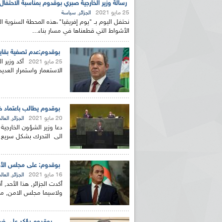
رسالة وزير الخارجية صبري بوقدوم بمناسبة الاحتفال 
25 مايو 2021
,
الجزائر
سياسة
نحتفل اليوم بـ "يوم إفريقيا"،هذه المحطة السنوية ال
الأشواط التي قطعناها في مسار بناء...
بوقدوم:عدم تصفية بقايا
أكد وزير ا
25 مايو 2021
الاستعمار واستمرار العدي
بوقدوم يطالب باعتماد خ
20 مايو 2021
,
الجزائر
العال
دعا وزير الشؤون الخارجي
الى التحرك بشكل سريع وا
بوقدوم: على مجلس الأمن
16 مايو 2021
,
الجزائر
العال
أكدت الجزائر, هذا الأحد,
ولاسيما مجلس الامن, موق