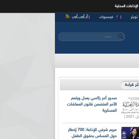
الإذاعات المحلية
آر أس أس
تويتر
فيسبوك
‏بحث ‏
استمارة البحث
كثر قراءة
صدور أمر رئاسي يعدل ويتمم
الأمر المتضمن قانون المعاشات
العسكرية
مريم شرفي للإذاعة: 700 إخطار
حول المساس بحقوق الطفل