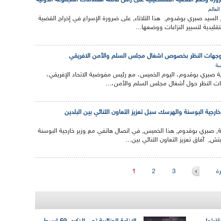
رة وضع القضية الفلسطينية على رأس قائمة اهتمامات المجموعة الدولية
العالم
, السيد صبري بوقدوم, هذا الثلاثاء, على ضرورة الإسراع في إخراج القضية
قليدية لتسيير النزاعات ووضعها...
وجهات النظر بخصوص اشغال مجلس السلم والأمن ‏الافريقي
ة
جية صبري بوقدوم، اليوم الخميس، مع رئيس مفوضية الاتحاد الإفريقي،
النظر حول أشغال مجلس السلم والأمن،...
رجية البوسنة والهرسك سبل تعزيز التعاون الثنائي بين البلدين
ة, صبري بوقدوم, هذا الخميس, في اتصال هاتفي مع وزير خارجية البوسنة
, آفاق تعزيز التعاون الثنائي بين...
ة
3
2
1