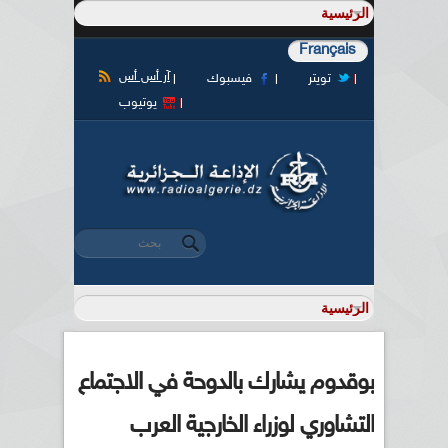
Français
آر أس أس
تويتر
فيسبوك
يوتيوب
‏بحث ‏
استمارة البحث
بوقدوم يشارك بالدوحة في الاجتماع
التشاوري لوزراء الخارجية العرب