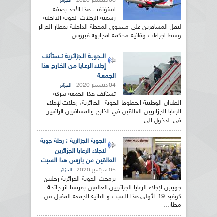
06 ديسمبر 2020
الجزائر
استؤنفت هذا الأحد بصفة
رسمية الرحلات الجوية الداخلية
لنقل المسافرين على مستوى المحطة الداخلية بمطار الجزائر
وسط اجراءات وقائية محكمة لمجابهة فيروس...
الــجويـة الـجزائـرية تــستأنف
إجلاء الرعـايا من الخـارج هذا
الجـمعـة
04 ديسمبر 2020
الجزائر
تستأنف هذا الجمعة شركة
الطيران الوطنية الخطوط الجوية الجزائرية، رحلات لإجلاء
الرعايا الجزائريين العالقين في الخارج والمسافرين الراغبين
في الدخول الى...
الجوية الجزائرية : رحلة جوية
لاجلاء الرعايا الجزائرين
العالقين من باريس هذا السبت
05 سبتمبر 2020
الجزائر
برمجت الجوية الجزائرية رحلتين
جويتين لإجلاء الرعايا الجزائريين العالقين بفرنسا اثر جائحة
كوفيد 19 الأولى هذا السبت و الثانية الجمعة المقبل من
مطار...