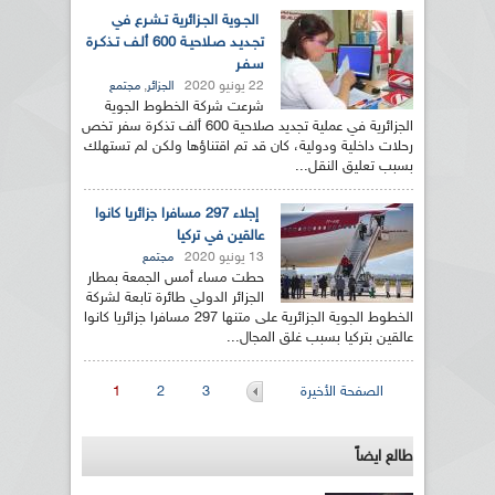
الجـوية الجـزائرية تـشـرع في
تجـديـد صـلاحيـة 600 ألـف تـذكـرة
سـفـر
22 يونيو 2020
,
الجزائر
مجتمع
شرعت شركة الخطوط الجوية
الجزائرية في عملية تجديد صلاحية 600 ألف تذكرة سفر تخص
رحلات داخلية ودولية، كان قد تم اقتناؤها ولكن لم تستهلك
بسبب تعليق النقل...
إجلاء 297 مسافرا جزائريا كانوا
عالقين في تركيا
13 يونيو 2020
مجتمع
حطت مساء أمس الجمعة بمطار
الجزائر الدولي طائرة تابعة لشركة
الخطوط الجوية الجزائرية على متنها 297 مسافرا جزائريا كانوا
عالقين بتركيا بسبب غلق المجال...
الصفحات
الصفحة الأخيرة
3
2
1
طالع ايضاً