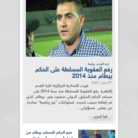
,
كرة القدم
رياضة
رفع العقوبة المسلطة على الحكم
بيطام منذ 2014
07 يناير 2021
قررت الاتحادية الجزائرية لكرة القدم
(الفاف) رفع العقوبة المسلطة منذ سنة 2014 على
مساعد الحكم السابق, الدولي محمود منير بيطام, الذي
تم ايقافه بسبب تنديده لسلوكيات "غير رياضية" صادرة
عن بعض مسؤولي...
اقرأ المزيد
منع الحكم المساعد بيطام من