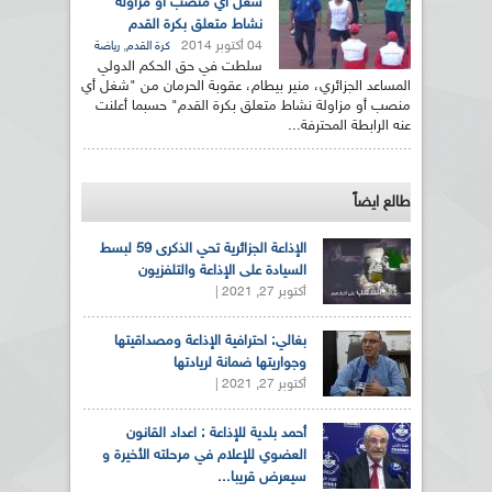
شغل أي منصب أو مزاولة
نشاط متعلق بكرة القدم
04 أكتوبر 2014
,
كرة القدم
رياضة
سلطت في حق الحكم الدولي
المساعد الجزائري، منير بيطام، عقوبة الحرمان من "شغل أي
منصب أو مزاولة نشاط متعلق بكرة القدم" حسبما أعلنت
عنه الرابطة المحترفة...
طالع ايضاً
الإذاعة الجزائرية تحي الذكرى 59 لبسط
السيادة على الإذاعة والتلفزيون
أكتوبر 27, 2021 |
بغالي: احترافية الإذاعة ومصداقيتها
وجواريتها ضمانة لريادتها
أكتوبر 27, 2021 |
أحمد بلدية للإذاعة : اعداد القانون
العضوي للإعلام في مرحلته الأخيرة و
سيعرض قريبا...