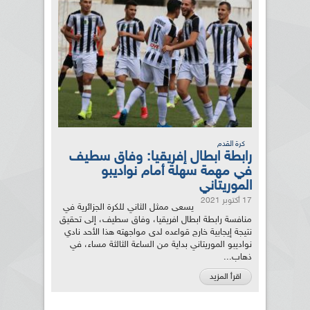
كرة القدم
رابطة ابطال إفريقيا: وفاق سطيف
في مهمة سهلة أمام نواديبو
الموريتاني
17 أكتوبر 2021
يسعى ممثل الثاني للكرة الجزائرية في
منافسة رابطة ابطال افريقيا، وفاق سطيف، إلى تحقيق
نتيجة إيجابية خارج قواعده لدى مواجهته هذا الأحد نادي
نواديبو الموريتاني بداية من الساعة الثالثة مساء، في
ذهاب...
اقرأ المزيد