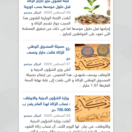
لجنة الفتوى تجيز اخراج الزكاة
قبل حلول موعدها بسب كورونا
29 أغسطس 2020
,
الجزائر
مجتمع
أعلنت اللجنة الوزارية للفتوى هذا
السبت جواز تقديم الزكاة و
إخراجها قبل حلول موعدها لما في ذلك من تحقيق المصلحة
التي تعود على المواطنين لتجاوز...
حصيلة الصندوق الوطني
للزكاة فاقت مليار ونصف
دج
27 أغسطس 2020
,
الجزائر
مجتمع
أعلن وزير الشؤون الدينية و
الأوقاف يوسف بلمهدي، هذا الخميس، عن ارتفاع حصيلة
الصندوق الوطني للزكاة و التي بلغت إلى غاية نهاية السنة
الفارطة 1.57 مليار...
وزارة الشؤون الدينية والاوقاف
: نصاب الزكاة لهذا العام يقدر ب
705.500 دج
23 أغسطس 2020
,
الجزائر
مجتمع
أعلنت وزارة الشؤون الدينية
والأوقاف، في بيان لها اليوم الأحد، أن نصاب زكاة النقود