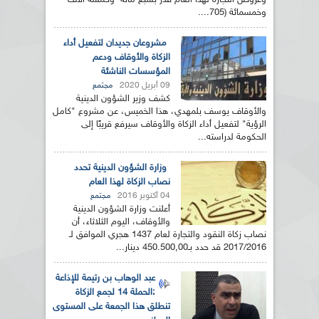
وعروض التجارة لهذا العام قدر بسبع مائة وخمسة آلاف
وخمسمائة (705....
مشروعان جديدان لتفعيل أداء
الزكاة والأوقاف ودعم
المؤسسات الناشئة
09 أبريل 2020
مجتمع
كشف وزير الشؤون الدينية
والأوقاف يوسف بلمهدي، هذا الخميس، عن مشروع "كامل
الرؤية" لتفعيل أداء الزكاة والأوقاف سيرفع قريبًا إلى
الحكومة لدراسته...
وزارة الشؤون الدينية تحدد
نصاب الزكاة لهذا العام
04 أكتوبر 2016
مجتمع
أعلنت وزارة الشؤون الدينية
والأوقاف، اليوم الثلاثاء، أن
نصاب زكاة النقود والتجارة لعام 1437 هجري الموافق لـ
2017/2016 قد حدد بـ450.500,00 دينار...
عبد الوهاب بن رتيمة للإذاعة
:الحملة 14 لجمع الزكاة
تنطلق هذا الجمعة على المستوى