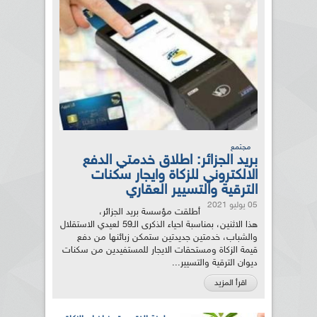
مجتمع
بريد الجزائر: اطلاق خدمتي الدفع
الالكتروني للزكاة وايجار سكنات
الترقية والتسيير العقاري
05 يوليو 2021
أطلقت مؤسسة بريد الجزائر،
هذا الاثنين، بمناسبة احياء الذكرى الـ59 لعيدي الاستقلال
والشباب، خدمتين جديدتين ستمكن زبائنها من دفع
قيمة الزكاة ومستحقات الايجار للمستفيدين من سكنات
ديوان الترقية والتسيير...
اقرأ المزيد