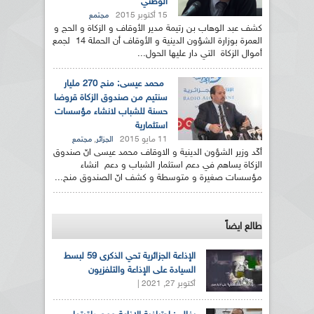
الوطني
15 أكتوبر 2015
مجتمع
كشف عبد الوهاب بن رتيمة مدير الأوقاف و الزكاة و الحج و
العمرة بوزارة الشؤون الدينية و الأوقاف أن الحملة 14 لجمع
أموال الزكاة التي دار عليها الحول...
محمد عيسى: منح 270 مليار
سنتيم من صندوق الزكاة قروضا
حسنة للشباب لانشاء مؤسسات
استثمارية
11 مايو 2015
,
الجزائر
مجتمع
أكّد وزير الشؤون الدينية و الاوقاف محمد عيسى انّ صندوق
الزكاة يساهم في دعم استثمار الشباب و دعم انشاء
مؤسسات صغيرة و متوسطة و كشف انّ الصندوق منح...
طالع ايضاً
الإذاعة الجزائرية تحي الذكرى 59 لبسط
السيادة على الإذاعة والتلفزيون
أكتوبر 27, 2021 |