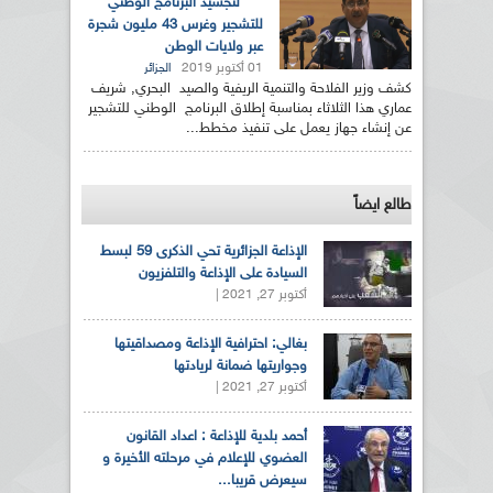
لتجسيد البرنامج الوطني
للتشجير وغرس 43 مليون شجرة
عبر ولايات الوطن
01 أكتوبر 2019
الجزائر
كشف وزير الفلاحة والتنمية الريفية والصيد البحري, شريف
عماري هذا الثلاثاء بمناسبة إطلاق البرنامج الوطني للتشجير
عن إنشاء جهاز يعمل على تنفيذ مخطط...
طالع ايضاً
الإذاعة الجزائرية تحي الذكرى 59 لبسط
السيادة على الإذاعة والتلفزيون
أكتوبر 27, 2021 |
بغالي: احترافية الإذاعة ومصداقيتها
وجواريتها ضمانة لريادتها
أكتوبر 27, 2021 |
أحمد بلدية للإذاعة : اعداد القانون
العضوي للإعلام في مرحلته الأخيرة و
سيعرض قريبا...