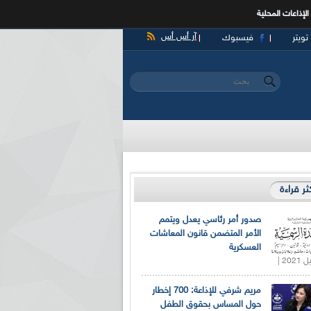
الإذاعات المحلية
آر أس أس
تويتر
فيسبوك
‏بحث ‏
استمارة البحث
كثر قراءة
صدور أمر رئاسي يعدل ويتمم
الأمر المتضمن قانون المعاشات
العسكرية
مريم شرفي للإذاعة: 700 إخطار
حول المساس بحقوق الطفل