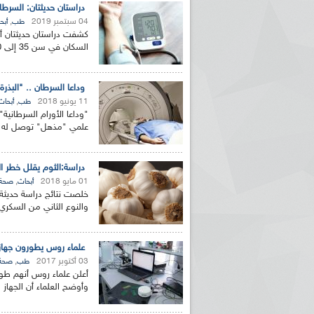
دراستان حديثتان: السر
04 سبتمبر 2019
,
طب
أبح
كشفت دراستان حديثتان أ
السكان في سن 35 إلى 70 عاما في الدول الغنية. تم الإعلان عن نتيجة...
وداعا السرطان .. "البذرة ا
11 يونيو 2018
,
طب
أبحاث
"وداعا الأورام السرطانية"
علمي "مذهل" توصل له ع
دراسة:الثوم يقلل خطر ا
01 مايو 2018
,
أبحاث
صحة
خلصت نتائج دراسة حديثة ا
والنوع الثاني من السكر
علماء روس يطورون جها
03 أكتوبر 2017
,
طب
صحة
أعلن علماء روس أنهم طور
وأوضح العلماء أن الجهاز 