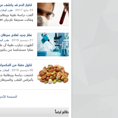
اختبار الدم قد يكشف عن
23 مايو 2017
,
,
طب
أبحاث
ألقت دراسة طبية بريطان
وقالت صحيفة غارديان The Guardian البريطانية في عددها الصادر...
عقار جديد لعلاج سرطان
21 ديسمبر 2016
,
طب
أبح
أظهرت تجارب طبية أن علا
عقارا مستخلصا من بكتيري
تناول حفنة من المكسرا
06 ديسمبر 2016
,
أبحاث
ص
كشفت دراسة بريطانية حدي
بأمراض القلب والسرطان. 
الصفحات
الصفحة الأخير
طالع ايضاً