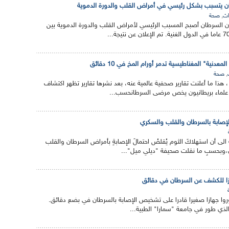
طان يتسبب بشكل رئيسي في أمراض القلب والدورة الدموية
,
اث
صحة
ن السرطان أصبح المسبب الرئيسي لأمراض القلب والدورة الدموية بين
لمعدنية" المغناطيسية تدمر أورام المخ في 10 دقائق
,
صحة
، هذا ما أعلنت تقارير صحفية عالمية عنه، بعد نشرها تقارير تظهر اكتشاف
لماء بريطانيون يخص مرضى السرطانحسب...
لإصابة بالسرطان والقلب والسكري
لى أن استهلاكَ الثوم يُقلصُ احتمالَ الإصابةِ بأمراض السرطان والقلب
ي،وبحسبِ ما نقلت صحيفة "ديلي ميل"...
زا للكشف عن السرطان في دقائق
وا جهازا صغيرا قادرا على تشخيص الإصابة بالسرطان في بضع دقائق.
الذي طور في جامعة "سمارا" الطبية...