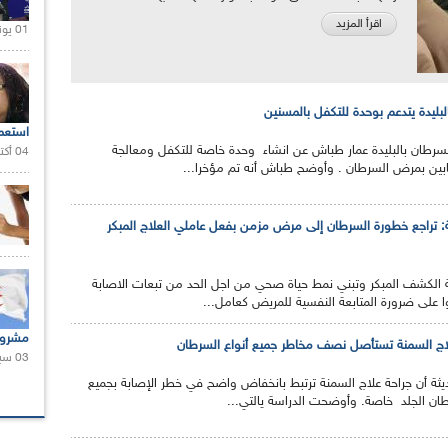
اقرأ المزيد
01 يونيو 2021 |
بليدة يتدعم بوحدة للتكفل بالمسنين
استعم
لسرطان بالبليدة عمار طباش عن انشاء وحدة خاصة للتكفل ومعالجة
04 أكتوبر 2020 |
ين بمرض السرطان . وأوضح طباش أنه تم مؤخرا...
اعة: تراجع خطورة السرطان إلى مرض مزمن بفعل عاملي العلاج المبكر
لكشف المبكر وتبني نمط حياة صحي من اجل الحد من تبعات الاصابة
على ضرورة المتابعة النفسية للمريض كعامل...
مشروع
لاج السمنة تستأصل نصف مخاطر جميع أنواع السرطان
03 سبتمبر 2020 |
ة أن جراحة علاج السمنة ترتبط بانخفاض واضح في خطر الإصابة بجميع
ان الجلد خاصة. وأوضحت الدراسة يالتي...