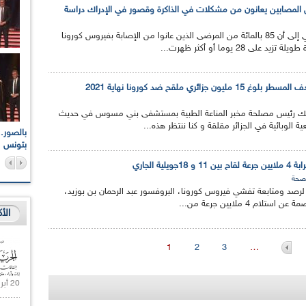
توصل فريق طبي بريطاني إلى أن 85 بالمائة من المرضى الذين عانوا من الإصابة بفيروس كورونا
 جزائري ملقح ضد كورونا نهاية 2021
جيك رئيس مصلحة مخبر المناعة الطبية بمستشفى بني مسوس في حديث
لوبائية في الجزائر مقلقة و كنا ننتظر هذه...
اعات الوطنية والجهوية
الإذاعة الجزائرية تقف دقيقة صمت ترحما على أرواح شهداء
ر 2021
17 أكتوبر 1961
بتونس
صحة
 لرصد ومتابعة تفشي فيروس كورونا، البروفسور عبد الرحمان بن بوزيد،
تلام 4 ملايين جرعة من...
الأ
1
2
3
…
20 أبريل 2021 |