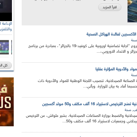
اقرأ المزيد
والتلفزي
حة
اكد اليوم الاحد، بيان لمشروع "اجابة تضامنية اوروبية على كوفيد-19 بالجزائر"، بمبادرة من برنامج
زائر و الاتحاد الاوروبي،...
كل ال
واد والأدوية المؤثرة عقليا
حة
ة الصناعة الصيدلانية، تنصيب اللجنة الوطنية للمواد والأدوية ذات
بما أفاد به بيان للوزارة. ويأتي...
ترخيص لاستيراد 16 ألف مكثف و50 مولد أكسجين
,
ب
صحة
لانية والضبط بوزارة الصناعات الصيدلانية، بشير علواش، عن الترخيص