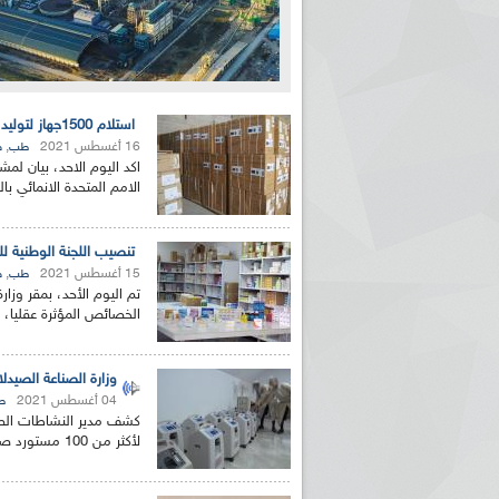
استلام 1500جهاز لتوليد الأكسجين لفائدة الهياكل الصحية
16 أغسطس 2021
,
طب
ص
الامم المتحدة الانمائي بالج
تنصيب اللجنة الوطنية للم
15 أغسطس 2021
,
طب
ص
تم اليوم الأحد، بمقر وزار
الخصائص المؤثرة عقليا، حس
وزارة الصناعة الصيدلانية تمنح ال
04 أغسطس 2021
ط
كشف مدير النشاطات الصيد
لأكثر من 100 مستورد صيدلاني وجمعيات لاستيراد 16 ألف مكثف و50...