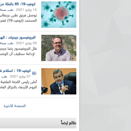
كوفيد-19: 85 بالمئة من المصابين يعانون من مشكلات في الذاكرة وقصور في الإدراك دراسة
15 يوليو 2021
,
طب
صحة
المستجد (كوفيد-19) لفترة طويلة تزيد على 28 يوما أو أكثر ظهرت...
البروفيسور جيجيك : الهدف المسطر بلوغ 15 مليون
09 يوليو 2021
,
طب
صحة
قال البروفيسور رضا جي
لإذاعة سطيف أن الوضعية ا
ريم الإذاعة الجزائرية للرياضيين البارالمبيين المتوجين
بالصور... اللقاء الوطني لمديري الإذ
اليات في طوكيو
حول مرافقة وتغطية الإنتخابات المحلية لـ27 نوفمب
كوفيد-19 : استلام قرابة 4 ملايين جرعة لقاح بين 11 و 18جويلية الجاري
07 يوليو 2021
,
طب
أعلن رئيس اللجنة العلمية
اليوم الأربعاء بالجزائر العاصمة عن اس
الصفحات
الصفحة الأخيرة
طالع ايضاً