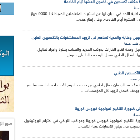
حة
أعلنت وزارة الصناعة الصيدلانية الأحد في بيان لها عن استيراد المتعاملين الصيادلة لـ 9000 جهاز
عشرة أيام القادمة. وفي إطار هذه...
جل وعنابة والمدية تساهم في تزويد المستشفيات بالأكسجين الطبي
,
,
طب
صحة
حدة انتاج الغازات بمركب الحديد والصلب ببلارة واجراء تحاليل
للمجال الطبي تعمل الوحدة حاليا على تمويل...
الأكسجين الطبي
,
صحة
نية، عبد الرحمان جمال لطفي بن باحمد، اليوم الأحد، اجتماعا تنسيقيا مع
 بهدف ضمان تزويد كل المؤسسات...
 ضرورة التلقيح لمواجهة فيروس كورونا
صحة
 التلقيح لمواجهة فيروس كورونا وعواقب التراخي في احترام البروتوكول
صور الإ
تسبب في تجاوز الاصابات عتبة الالف...