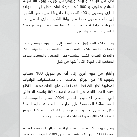
لكل من البليدة وتيبازة وبومرداس وتيزي وزو، أنه سيتم
استلام مليون و 600 ألف جرعة لقاح خلال ال 11 يوليو
الجاري ومليون و 400 ألف جرعة خلال 18 من نفس الشهر،
إلى جانب مليون جرعة مع نهاية الشهر الجاري ليصل عدد
الجرعات قرابة 4 ملايين جرعة مما سيسمح بتوسيع حملة
التلقيح لجميع المواطنين.
ودعا ذات المسؤول بالمناسبة إلى ضرورة توسيع هذه
الحملة بالفضاءات العمومية والمساجد والمؤسسات
والمراكز التجارية لكسر سلسلة نقل العدوى والسماح بعودة
المجتمع الى الحياة التي ألفها من قبل.
وأشار من جهة أخرى إلى أنه تم تحويل 100 مصاب
بكوفيد-19 من الجزائر العاصمة الى مستشفيات الولايات
المجاورة نظرا للضغط الذي تعاني منها العاصمة في انتظار
تجنيد العدد اللازم من الاسرة الاستشفائية وأسرة الانعاش
التي ستبلغ الاسبوع القادم 2004 سرير بالمؤسسات
الاستشفائية العاصمية على غرار ما قامت به وزارة الصحة
خلال موجتي يوليو و نوفمبر 2020 ، مؤكدا توفير
الامكانيات اللازمة والكفاءات لبلوغ هذا الهدف.
ومن جهته، أكد مدير الصحة لولاية الجزائر العاصمة انه تم
تجنيد 1600 سرير للاستشفاء من بين 2001 المرتقب تجنيدها