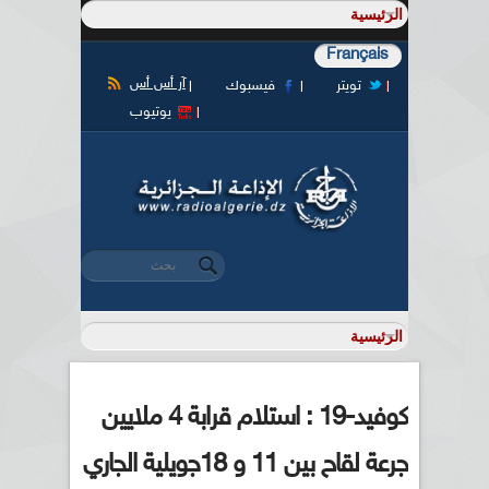
Français
آر أس أس
تويتر
فيسبوك
يوتيوب
‏بحث ‏
استمارة البحث
كوفيد-19 : استلام قرابة 4 ملايين
جرعة لقاح بين 11 و 18جويلية الجاري