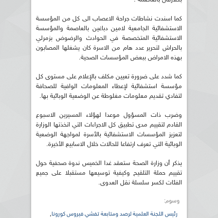
كما اسندت نشاطات جراحة الاعصاب الى كل من المؤسسة
الاستشفائية الجامعية لامين دباغين بالعاصمة والمؤسسة
الاستشفائية المتخصصة في الحوادث والرضوض بزمرلي
بالحراش لتحرير عدد هام من الاسرة كان يشغلها المصابون
بهذه الامراض ببعض المؤسسات الصحية.
كما شدد على ضرورة تعيين مكلف بالإعلام على مستوى كل
مؤسسة استشفائية لإعطاء المعلومات الوافية للصحافة
لتفادي تقديم معلومات مغلوطة عن الوضعية الوبائية بها.
وضرب ذات المسؤول موعدا لهؤلاء المسيرين الاسبوع
القادم لتقييم مدى تطبيق كل الاجراءات التي اتخذتها الوزارة
لتعزيز المؤسسات الاستشفائية بالأسرة لمواجهة الوضعية
الوبائية التي تعرف ارتفاعا للحالات خلال الاسابيع الأخيرة.
يذكر أن وزارة الصحة ستعقد غدا الخميس ندوة صحفية حول
تقييم حملة التلقيح وكيفية توسيعها مستقبلا على جميع
الفئات لكسر سلسلة نقل العدوى.
وسوم:
,
رئيس اللجنة العلمية لرصد ومتابعة تفشي فيروس كورونا