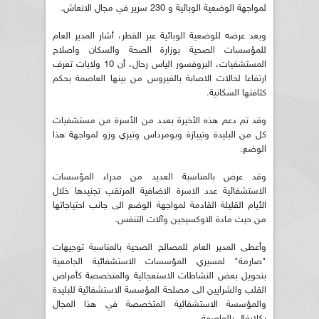
لمواجهة الوضعية الوبائية و 230 سرير في مجال الانعاش.
وبعد عرضه للوضعية الوبائية عبر القطر، أشار المدير العام
للمؤسسات الصحية بوزارة الصحة والسكان واصلاح
المستشفيات، البروفسور الياس رحال، أن 10 ولايات تعرف
ارتفاعا لحالات الاصابة بالفيروس من بينها العاصمة بحكم
كثافتها السكانية.
وقد تم دعم هذه الأخيرة بعدد من الأسرة من مستشفيات
كل من البليدة وتيبازة وبومرداس وتيزي وزو لمواجهة هذا
الوضع.
وقد عرض بالمناسبة العديد من مدراء المؤسسات
الاستشفائية عدد الاسرة الاضافية المرتقب تجنيدها خلال
الأيام القليلة القادمة لمواجهة الوضع الى جانب احتياجاتها
من حيث مادة الاوكسيجين وآلات التنفس.
وأعطى المدير العام للمصالح الصحية بالمناسبة توجيهات
"صارمة" لمسيري المؤسسات الاستشفائية الجامعية
بتحويل بعض النشاطات الاستعجالية والمتخصصة كأمراض
القلب والشرايين الى مصلحة المؤسسة الاستشفائية للبليدة
والمؤسسة الاستشفائية المتخصصة في هذا المجال
بكلارفال بالعاصمة .