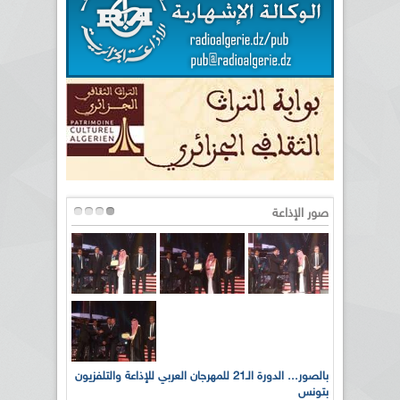
صور الإذاعة
لى أرواح
بالصور... الدورة الـ21 للمهرجان العربي للإذاعة والتلفزيون
بتونس