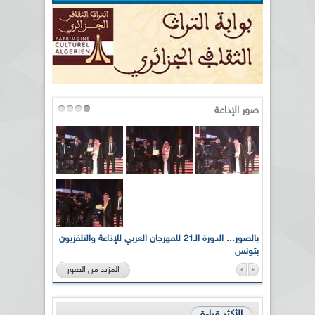
صور الإذاعة
لى أرواح
بالصور... الدورة الـ21 للمهرجان العربي للإذاعة والتلفزيون
بتونس
المزيد من الصور
الأكثر قراءة