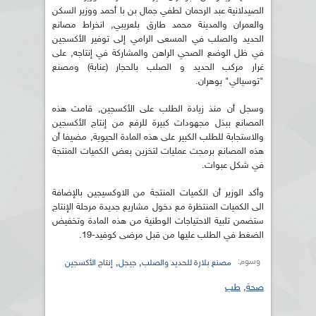
الصيدلانية عبد الرحمان لطفي جمال بن با أحمد ووزير السكن
والعمران والمدينة محمد طارق بلعريبي, انخراط مصانع
الحديد والصلب في المسعى الرامي إلى توفير الأكسجين
في ظل الوضع الصحي الراهن والمشاركة في إنتاجه, على
غرار مركب الحديد و الصلب بالحجار (عنابة) ومصنع
"توسيالي" بوهران.
وسجل أن منذ زيادة الطلب على الأكسجين, قامت هذه
المصانع ببذل مجهودات كبيرة للرفع من إنتاج الأكسجين
والاستجابة للطلب الكبير على هذه المادة الحيوية, مضيفا أن
هذه المصانع برمجت عمليات لتخزين بعض الكميات المنتجة
في شكل عبوات.
وأكد الوزير أن الكميات المنتجة من الاوكسيجين بالإضافة
الى الكميات المنتظرة مع دخول مشاريع جديدة مرحلة الإنتاج
ستضمن تلبية الاحتياجات الوطنية من هذه المادة وتخفيض
الضغط في الطلب عليها من قبل مرضى كوفيد-19.
وسوم:
,
,
مصنع بلارة للحديد والصلب
جيجل
إنتاج الأكسجين
صحة
,
طب