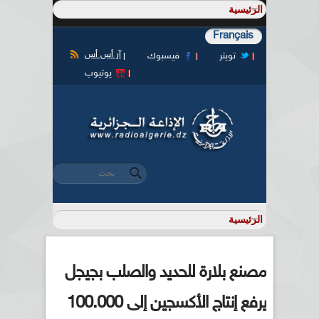
Français
آر أس أس
تويتر
فيسبوك
يوتيوب
‏بحث ‏
استمارة البحث
مصنع بلارة للحديد والصلب بجيجل
يرفع إنتاج الأكسجين إلى 100.000