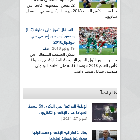
مع نظيره السنغالي بنتيجة 2 -
2، ضمن المجموعة الثامنة من
منافسات كأس العالم 2018 بروسيا. وأحرز هدفي السنغال
ساديو...
السنغال تفوز على بولونيا(2-1)
وتحقق أول فوز إفريقي في
مونديال2018
19 يونيو 2018
رياضة
تمكن المنتخب السنغالى من
تحقيق الفوز الأول للفرق الإفريقية المشاركة فى بطولة
كأس العالم 2018 بروسيا بتغلبه على نظيره البولونى،
بهدفين مقابل هدف واحد...
طالع ايضاً
الإذاعة الجزائرية تحي الذكرى 59 لبسط
السيادة على الإذاعة والتلفزيون
أكتوبر 27, 2021 |
بغالي: احترافية الإذاعة ومصداقيتها
وجواريتها ضمانة لريادتها