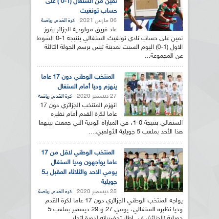
ثمين من السنغال (1-0 ) على
حساب تونغيث
06 مارس 2021
,
كرة القدم
رياضة
عاد فريق مولودية الجزائر بفوز
ثمين على حساب نادي تونغيث السنغالي بنتيجة 1-0 الشوط
الاول (1-0) اليوم السبت بمدينة تيس برسم الجولة الثالثة
عن المجموعة...
المنتخب الوطني دون 17 عاما
ينهزم وديا أمام السنغال
27 ديسمبر 2020
,
كرة القدم
رياضة
انهزم المنتخب الجزائري دون 17
عاما لكرة القدم أمام نظيره
السنغالي بنتيجة 0-1، في المباراة الودية التي جمعت بينهما
هذا الأحد بملعب 5 جويلية الأولمبي....
المنتخب الوطني لاقل من 17
عاما يواجهون وديا السنغال
يومي الاحد والثلاثاء المقبل بـ5
جويلية
25 ديسمبر 2020
,
كرة القدم
رياضة
يواجه المنتخب الوطني الجزائري دون 17 عاما لكرة القدم
وديا نظيره السنغالي، يومي 27 و 29 ديسمبر بملعب 5
جويلية (الجزائر)، في إطار تحضيراته لدورة اتحاد...