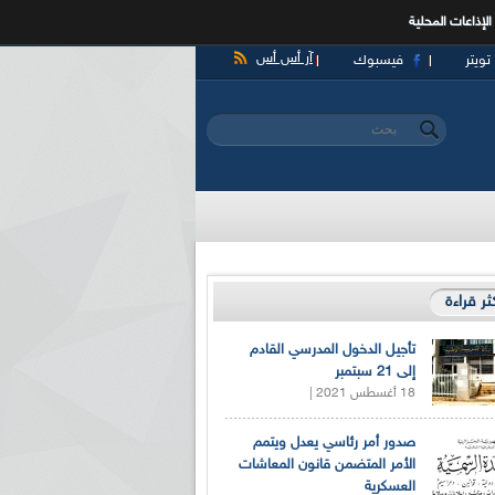
الإذاعات المحلية
آر أس أس
تويتر
فيسبوك
‏بحث ‏
استمارة البحث
كثر قراءة
تأجيل الدخول المدرسي القادم
إلى 21 سبتمبر
18 أغسطس 2021 |
صدور أمر رئاسي يعدل ويتمم
الأمر المتضمن قانون المعاشات
العسكرية