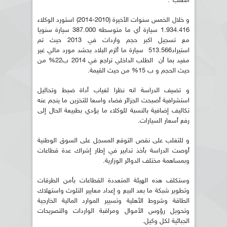
الطلب".
و خلال الخمس سنوات الأخيرة (2010-2014) استورد الوكلاء
1.934.416 سيارة أي ما متوسطه 387.000 سيارة سنويا
مع تسجيل اكبر حجم واردات في 2013 حيث تم
استيراد513.566 سيارة ما ألزم البلاد بحشد مورد مالي غير
مفيد بما أن الطلب الداخلي تراجع في 2014 ب22% من
حيث الحجم و ب 15% من حيث القيمة.
و تضيف الدراسة انه نظرا لغياب أداة ضبط وتحاليل
استشرافية أصبحت الجزائر فضاء واسعا للتخزين ما ينجم عنه
تكاليف إضافية بالنسبة للوكلاء ما يؤدي بطبيعة الحال إلى
رفع أسعار السيارات.
و للتغلب على نقص التوقع المسجل على السوق الوطنية
أوصت الدراسة بأخذ تدابير في إطار إشراك عدة قطاعات
وبمساهمة مختلف الدوائر الوزارية.
وستكلف هذه الهيئة المتعددة القطاعات بأمن الطرقات
وتطوير شبكة ما بعد البيع و إعداد معايير التلوث واستهلاك
الطاقة وشروط الأهلية وتسيير الموارد المالية الخارجية
وتحويل رؤوس الأموال ومراقبة الواردات والتصريحات
الجبائية لكل وكيل.