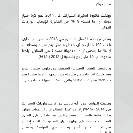
مليار دولار.
وبلغت فاتورة استيراد السيارات في 2014 نحو 2ر5 مليار
دولار أي ما نسبته 9 % من الفاتورة الإجمالية لواردات
الجزائر.
ونجم عن حجم الأعمال المحقق في 2013 هامش ربح تجاري
بلغت 102 مليار دج أي معدل هامش ربح قدر متوسطه ب
14% ما يعكس أرباحا معقولة مسجلة في المقابل تراجعا
ملحوظا ب 19 مليار دج بالنسبة ل 2012 (-15%).
و بالنسبة للقيمة المضافة المحققة من طرف مجمل الفرع
فقد بلغت 59 مليار دج مسجلة هي الأخرى تراجعا معتبرا قدر
ب 19% مقارنة ب 2012 والتي بلغت قيمتها 73 مليار دج.
وحذرت الدراسة من أنه بالرغم من تراجع واردات السيارات
في 2014 (-15%) إلا أن "هذا القطاع لا يزال يحشد موارد
مالية هامة بالعملة الصعبة والتي قد تشكل على المدى
المتوسط ضغطا على توازن ميزان المدفوعات للبلاد إذا لم
يتم اتخاذ تدابير تأطير وضبط في المراقبة وخفض