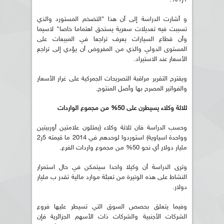
و أشارت الدراسة إلى أن هذا "التضخم المستورد والذي
تسببت فيه تعديلات سعرية يستحق اهتماما خاصا" لاسيما
وأن قطاع السيارات يعرف تراجعا في المبيعات على
المستوى الدولي والذي من المفروض أن يؤدي إلى تراجع
الأسعار عند الاستيراد.
ويقترح التقرير مراقبة التصريحات الجمركية على غرار الأسعار
والفواتير المصرح بها وأصل المنتوج.
ثلاثة وكلاء يسيطرن على 50% من مجموع الواردات
وحسب الدراسة فان ثلاثة وكلاء (يمثلون علامتين أوربيتين
وواحدة اسياوية) استوردوا لوحدهم في 2014 ما قيمته 5ر2
مليار دولار أي نحو 50% من مجموع واردات الفرع.
وترى الدراسة أن وكيلا واحدا سيتمكن في حال استمرار
النشاط على هذه الوتيرة من تعبئة موارد مالية تقدر ب مليار
دولار.
وفيما يتعلق بحصص السوق التي تسيطر عليها فروع
الشركات الأجنبية والشركات ذات الأسهم الجزائرية فإن