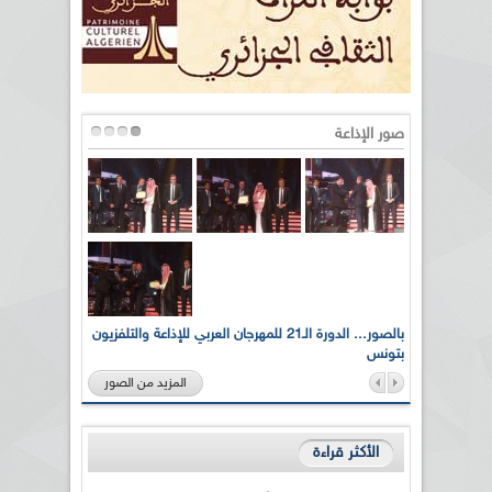
صور الإذاعة
لى أرواح
بالصور... الدورة الـ21 للمهرجان العربي للإذاعة والتلفزيون
بتونس
المزيد من الصور
الأكثر قراءة