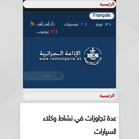
Français
آر أس أس
تويتر
فيسبوك
يوتيوب
‏بحث ‏
استمارة البحث
عدة تجاوزات في نشاط وكلاء
السيارات