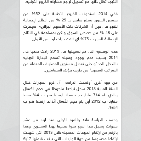
النتيجة تظل ذاتها مع تسجيل تراجع مشاركة الفروع الأجنبية.
ففي 2014 استحوذت الفروع الأجنبية على 52% من
حصص السوق بمبلغ ساهم ب 25 % من النتائج الإجمالية
للفرع في حين أن الشركات ذات الأسهم الجزائرية سيطرت
على 48 % من حصص السوق ولكن بمساهمة في النتائج
الإجمالية للفرع ب 75% أي ثلاث مرات أزيد من الأولى.
هذه الوضعية التي تم تسجيلها في 2013 زادت حدتها في
2014 بسبب عدم وجود وسيلة تسمح للإدارة الجبائية
بالتدخل للحد أو حتى تعديل مستوى المصاريف المعفاة من
الضرائب المصرحة من طرف هؤلاء المتعاملين.
من جهة أخرى أوضحت الدراسة أن فرع السيارات خلال
السنة المالية 2013 سجل تراجعا ملحوظا في حجم الأعمال
والذي بلغ 714 مليار دج مسجلا ارتفاعا قدر ب 4% فقط
مقارنة ب 2012 أين بلغ حجم الأعمال آنذاك ارتفاعا قدر ب
54%.
وحسب الدراسة فانه وللمرة الأولى منذ أزيد من عشر
سنوات يسجل هذا الفرع نموا ضعيفا بهذا المستوى وهذا
بالرغم من ارتفاع المبيعات المسجلة خلال 2013 التي شهدت
ارتفاعا محسوسا من جهة الواردات التي بلغت قيمتها 17ر6