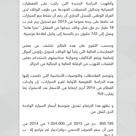
وأظهرت الدراسة الجديدة التي ركزت على المعطيات
الجمركية وتحاليل الحصيلات المودعة من طرف الوكلاء لدى
المركز الوطني للسجل التجاري أن رغم أن نشاط بيع السيارات
قد حافظ على ربحه عموما في 2013 مع تسجيل ربح قدر ب
18 مليار دج فإن ثمان وكلاء سجلوا في المقابل "عجزا هاما"
وصل إلى 742 مليون دج بالنسبة إلى وكيل لعلامة فرنسية.
وبحسب التقرير فان هذه النتائج تكشف عن بعض
الممارسات المالية التي يلجأ لها الوكلاء لتحويل رؤوس أموال
إضافية ورفع التكاليف وموازنة محاسبتهم باستخدام بعض
التقنيات للتهرب من الرقابة المالية و الجبائية في الجزائر.
وتوضح الملاحظات والتوصيات الأساسية التي خلصت إليها
هذه الدراسة التقييمية الأولية لفرع السيارات، إن واردات
القطاع في 2014 أدرج ارتفاعا في الأسعار عند الاستيراد بما
يقارب 9%.
و يظهر هذا الارتفاع تعديل متوسط أسعار السيارة الواحدة
الذي انتقل من
955.165 دج في 2013 الى 1.054.000 في 2014 في
حين أن سعر الصرف الاسمي دولار/دينار لم يتراجع إلا ب
1ر1%.