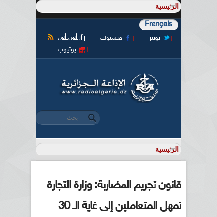
Français
آر أس أس
تويتر
فيسبوك
يوتيوب
‏بحث ‏
استمارة البحث
قانون تجريم المضاربة: وزارة التجارة
تمهل المتعاملين إلى غاية الـ 30