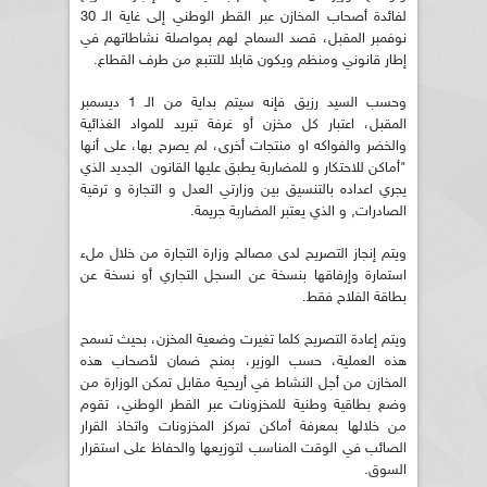
لفائدة أصحاب المخازن عبر القطر الوطني إلى غاية الـ 30
نوفمبر المقبل، قصد السماح لهم بمواصلة نشاطاتهم في
إطار قانوني ومنظم ويكون قابلا للتتبع من طرف القطاع.
وحسب السيد رزيق فإنه سيتم بداية من الـ 1 ديسمبر
المقبل، اعتبار كل مخزن أو غرفة تبريد للمواد الغذائية
والخضر والفواكه او منتجات أخرى، لم يصرح بها، على أنها
"أماكن للاحتكار و للمضاربة يطبق عليها القانون الجديد الذي
يجري اعداده بالتنسيق بين وزارتي العدل و التجارة و ترقية
الصادرات, و الذي يعتبر المضاربة جريمة.
ويتم إنجاز التصريح لدى مصالح وزارة التجارة من خلال ملء
استمارة وإرفاقها بنسخة عن السجل التجاري أو نسخة عن
بطاقة الفلاح فقط.
ويتم إعادة التصريح كلما تغيرت وضعية المخزن، بحيث تسمح
هذه العملية، حسب الوزير، بمنح ضمان لأصحاب هذه
المخازن من أجل النشاط في أريحية مقابل تمكن الوزارة من
وضع بطاقية وطنية للمخزونات عبر القطر الوطني، تقوم
من خلالها بمعرفة أماكن تمركز المخزونات واتخاذ القرار
الصائب في الوقت المناسب لتوزيعها والحفاظ على استقرار
السوق.