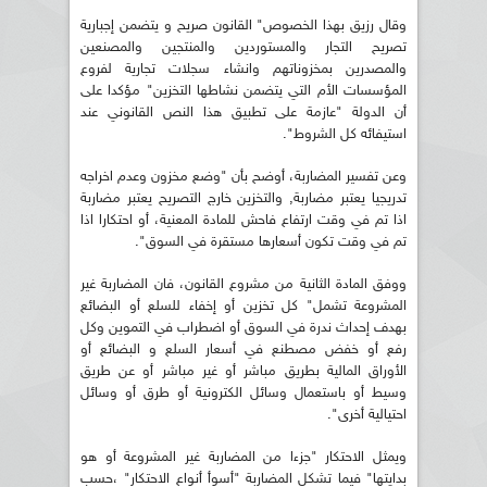
وقال رزيق بهذا الخصوص" القانون صريح و يتضمن إجبارية
تصريح التجار والمستوردين والمنتجين والمصنعين
والمصدرين بمخزوناتهم وانشاء سجلات تجارية لفروع
المؤسسات الأم التي يتضمن نشاطها التخزين" مؤكدا على
أن الدولة "عازمة على تطبيق هذا النص القانوني عند
استيفائه كل الشروط".
وعن تفسير المضاربة، أوضح بأن "وضع مخزون وعدم اخراجه
تدريجيا يعتبر مضاربة, والتخزين خارج التصريح يعتبر مضاربة
اذا تم في وقت ارتفاع فاحش للمادة المعنية، أو احتكارا اذا
تم في وقت تكون أسعارها مستقرة في السوق".
ووفق المادة الثانية من مشروع القانون، فان المضاربة غير
المشروعة تشمل" كل تخزين أو إخفاء للسلع أو البضائع
بهدف إحداث ندرة في السوق أو اضطراب في التموين وكل
رفع أو خفض مصطنع في أسعار السلع و البضائع أو
الأوراق المالية بطريق مباشر أو غير مباشر أو عن طريق
وسيط أو باستعمال وسائل الكترونية أو طرق أو وسائل
احتيالية أخرى".
ويمثل الاحتكار "جزءا من المضاربة غير المشروعة أو هو
بدايتها" فيما تشكل المضاربة "أسوأ أنواع الاحتكار" ،حسب