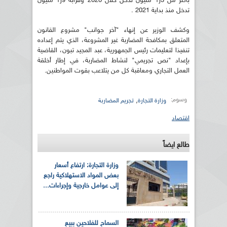
بأكثر من 3ر1 مليون تدخل خلال 2020 وقرابة 9ر1 مليون
تدخل منذ بداية 2021 .
وكشف الوزير عن إنهاء "آخر جوانب" مشروع القانون
المتعلق بمكافحة المضاربة غير المشروعة، الذي يتم إعداده
تنفيذا لتعليمات رئيس الجمهورية، عبد المجيد تبون، القاضية
بإعداد "نص تجريمي" لنشاط المضاربة، في إطار أخلقة
العمل التجاري ومعاقبة كل من يتلاعب بقوت المواطنين.
وسوم:
,
وزارة التجارة
تجريم المضاربة
اقتصاد
طالع ايضاً
وزارة التجارة: ارتفاع أسعار
بعض المواد الاستهلاكية راجع
إلى عوامل خارجية وإجراءات...
السماح للفلاحين ببيع