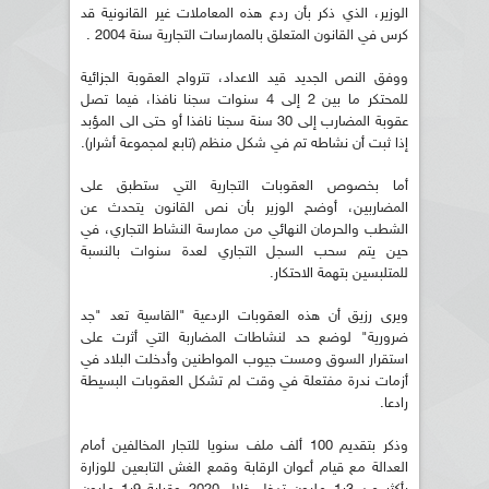
الوزير، الذي ذكر بأن ردع هذه المعاملات غير القانونية قد
كرس في القانون المتعلق بالممارسات التجارية سنة 2004 .
ووفق النص الجديد قيد الاعداد، تترواح العقوبة الجزائية
للمحتكر ما بين 2 إلى 4 سنوات سجنا نافذا، فيما تصل
عقوبة المضارب إلى 30 سنة سجنا نافذا أو حتى الى المؤبد
إذا ثبت أن نشاطه تم في شكل منظم (تابع لمجموعة أشرار).
أما بخصوص العقوبات التجارية التي ستطبق على
المضاربين، أوضح الوزير بأن نص القانون يتحدث عن
الشطب والحرمان النهائي من ممارسة النشاط التجاري، في
حين يتم سحب السجل التجاري لعدة سنوات بالنسبة
للمتلبسين بتهمة الاحتكار.
ويرى رزيق أن هذه العقوبات الردعية "القاسية تعد "جد
ضرورية" لوضع حد لنشاطات المضاربة التي أثرت على
استقرار السوق ومست جيوب المواطنين وأدخلت البلاد في
أزمات ندرة مفتعلة في وقت لم تشكل العقوبات البسيطة
رادعا.
وذكر بتقديم 100 ألف ملف سنويا للتجار المخالفين أمام
العدالة مع قيام أعوان الرقابة وقمع الغش التابعين للوزارة