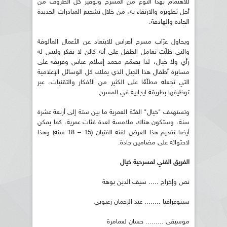
للاهتمام بهذا النوع من المسرح وتوفير كل الظروف من
أجل تطويره والارتقاء به، من خلال تشجيع المبادرات الجديدة
الجادة والهادفة.
ويحاول عرّاب مسرح أهراس للابتعاد عن الأعمال المألوفة
والتي ظلّت تعامل الطفل على أنه كائن لا يفكر وليس له
رأي ولا خيال، لذا يصمّم محمد إسلام عباس وفريقه على
مسايرة أطفال هذا الجيل الذي يملك كل الوسائل الإعلامية
التي تجعله مطلّعًا على الكثير من الأفكار والتقنيات، عبر
توظيفها بطريقة ايجابية في المسرح.
وتستهدف "خيال" الفئة العمرية ما بين ستة إلى أربعة عشرة
سنة، وستكون هناك ملامسة لعدة فئات عمرية، كما يمكن
أيضا تقديم هذا العرض لفئة الفتيان (15 – 18 سنة) وهذا
لاحتوائه على مضامين جادة.
الفريق الفني لمسرحية خيال
نص وإخراج ..... سيف الدين بوهة
سينوغرافيا ........ عبد الرحمان زعبوبي
موسيقى ......... حسان لعمامرة