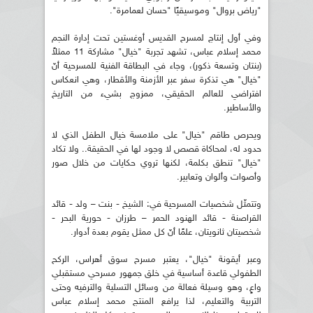
"رياض بروال" وموسيقيًا "حسان لعمامرة".
وفي أول إنتاج لمسرح القديس أوغستين تحت إدارة النجم
محمد إسلام عباس، تشهد تجربة "خيال" مشاركة 11 ممثلاً
(بنتان وتسعة ذكور)، وجاء في البطاقة الفنية للمسرحية أنّ
"خيال" هي تذكرة سفر عبر الأزمنة والأقطار، وهي انعكاس
افتراضي للعالم الحقيقي، ممزوج بشيء من التاريخ
والأساطير.
ويحرص طاقم "خيال" على ملامسة خيال الطفل الذي لا
حدود له، لمحاكاة قصص لا وجود لها في الحقيقة.. ولا تكاد
"خيال" تنطق بكلمة، لكنها تروي حكايات من خلال صور
وأصوات وألوان وتعابير.
وتتمثّل شخصيات المسرحية في: الشيخ - بنت – ولد - قائد
القراصنة - قائد الهنود الحمر – طرزان - حورية البحر -
شخصيتان ثانويتان، علمًا أنّ كل ممثل يقوم بعدة أدوار.
وعبر أيقونة "خيال"، يعتبر مسرح سوق أهراس، الركح
الطفولي قاعدة أساسية في خلق جمهور مسرحي مستقبلي
واعٍ، وهو وسيلة فعالة من وسائل التسلية والترفيه وحتى
التربية والتعليم، لذا يرافع المنتج محمد إسلام عباس