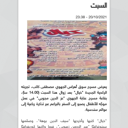
السبت
20/10/2021 - 23:38
يعرض مسرح سوق أهراس الجهوي مصطفى كاتب، تجربته
الركحية الجديدة "خيال" بعد زوال هذا السبت (14.00 سا)،
بقاعة مسرح عنابة الجهوي "عز الدين مجوبي" في عمل
موجّه للأطفال يصبو إلى السفر بالبراعم عبر تذكرة رباعية إلى
عوالم سندسية.
"خيال" كتبها وأخرجها "سيف الدين بوهة"، وصمّمها
سينوغرافيًا "عبد الرحمن زعبوبي"، فيما واكبها كوريغرافيًا