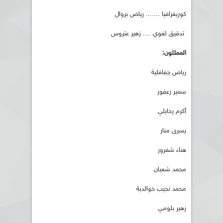
كوريغرافيا ....... رياض بروال
تدقيق لغوي .... زهير عتروس
الممثلون:
رياض جفافلية
سمير زعفور
أكرم رحايلي
يسرى منار
هناء شفرور
محمد شعبان
محمد نجيب خوالدية
زهير بلومي