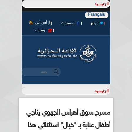
Français
آر أس أس
تويتر
فيسبوك
يوتيوب
‏بحث ‏
استمارة البحث
مسرح سوق أهراس الجهوي يناجي
أطفال عنابة بـ "خيال" استثنائي هذا