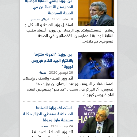
بن بوزيد يلتقي النقابة الوطنية
للممارسين الأخصائيين في
الصحة العمومية
10 مايو 2021
,
الجزائر
مجتمع
استقبل وزير الصحة و السكان و
إصلاح المستشفيات, عبد الرحمان بن بوزيد, أعضاء مكتب
النقابة الوطنية للممارسين الأخصائيين في الصحة
العمومية, تم خلاله...
بن بوزيد: "الدولة ملتزمة
بالاختيار الجيد للقاح فيروس
كورونا"
26 نوفمبر 2020
صحة
أكّد وزير الصحة والسكان وإصلاح
المستشفيات, البروفيسور عبد الرحمان بن بوزيد، هذا
الخميس، أنّ الجزائر في مسعى "جد حذر" بخصوص اقتناء
لقاح فيروس كورونا،...
استحداث وزارة للصناعة
الصيدلانية سيعطي للجزائر مكانة
متقدمة قاريا ودوليا
24 يونيو 2020
صحة
أكد وزير الصناعة الصيدلانية