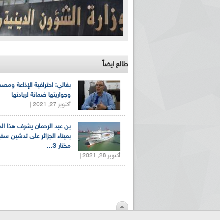
طالع ايضاً
بغالي: احترافية الإذاعة ومصد
وجواريتها ضمانة لريادتها
أكتوبر 27, 2021 |
بن عبد الرحمان يشرف هذا ا
بميناء الجزائر على تدشين سف
مختار 3...
أكتوبر 28, 2021 |