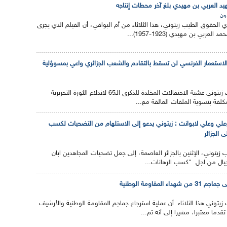
يد العربي بن مهيدي بلغ آخر محطات إنتاجه
ون
الحقوق الطيب زيتوني، هذا الثلاثاء من أم البواقي، أن الفيلم الذي يجرى
عربي بن مهيدي (1923-1957)...
 الاستعمار الفرنسي لن تسقط بالتقادم والشعب الجزائري واعي بمسوؤلية
أكد وزير المجاهدين الطيب زيتوني عشية الاحتفالات المخلدة للذكرى الـ65 لاندلاع الثورة التحريرية
مكلفة بتسوية الملفات العالقة مع...
لي وعلي لابوانت : زيتوني يدعو إلى الاستلهام من التضحيات لكسب
 الجزائر
ب زيتوني، الإثنين بالجزائر العاصمة، إلى جعل تضحيات المجاهدين ابان
أجيال من اجل "كسب الرهانات...
 المقاومة الوطنية
 زيتوني هذا الثلاثاء أن عملية استرجاع جماجم المقاومة الوطنية والأرشيف
قدما معتبرا، مشيرا إلى أنه تم...