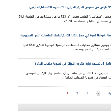
أكد المدير العام لقصر المعارض "صفاكس" الطيب زيتوني أن 723 عارض سيشارك في الطبعة الـ51
 ستنطلق فعالياتها مساء هذا الثلاثاء...
نا اشواطا كبيرة في مجال كتابة التاريخ تطبيقا لتعليمات رئيس الجمهورية
تحتضن ولاية النعامة لمدة يومين متتالين فعاليات الاحتفالات الرسمية الوطنية للذكرى الـ56 لعيد
ة لفخامة رئيس الجمهورية عبد...
 نأمل أن تساهم زيارة ماكرون للجزائر في تسوية ملفات الذاكرة
يب زيتوني هذا الاثنين عن امله في أن تساهم زيارة الرئيس الفرنسي
ذا الاربعاء في تسوية الملفات العالقة...
ة
3
2
1