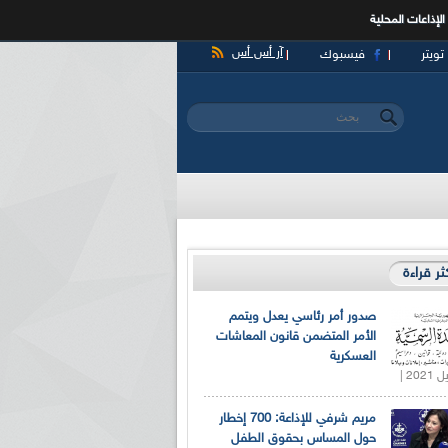
الإذاعات المحلية
آر أس أس
تويتر
فيسبوك
‏بحث ‏
استمارة البحث
كثر قراءة
صدور أمر رئاسي يعدل ويتمم
الأمر المتضمن قانون المعاشات
العسكرية
مريم شرفي للإذاعة: 700 إخطار
حول المساس بحقوق الطفل