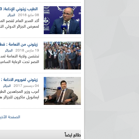
الطيب زيتوني للإذاعة: 723عارض في معرض الجزائر الدولي الـ51 منهم 220مشارك أجنبي
08 مايو 2018
الجزائر
لمعرض الجزائر الدولي التي
زيتوني من النعامة : قطع
19 مارس 2018
الجزائر
النصر تحت الرعاية السامي
زيتوني لفوروم الاذاعة :
04 ديسمبر 2017
الجزائر
أعرب وزير المجاهدين الط
ايمانويل ماكرون للجزائر ه
الصفحات
الصفحة الأخير
طالع ايضاً