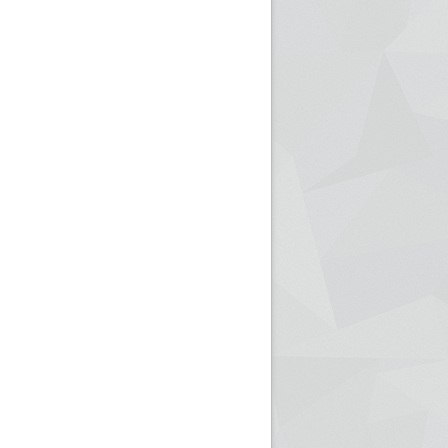
ريم الإذاعة الجزائرية للرياضيين البارالمبيين المتوجين
بالصور... اللقاء الوطني لمديري الإذ
اليات في طوكيو
حول مرافقة وتغطية الإنتخابات المحلية لـ27 نوفمب