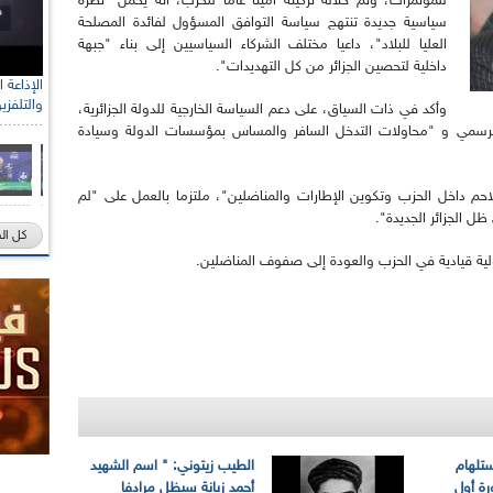
للمؤتمرات، وتم خلاله تزكيته أمينا عاما للحزب، أنه يحمل "نظرة
سياسية جديدة تنتهج سياسة التوافق المسؤول لفائدة المصلحة
العليا للبلاد"، داعيا مختلف الشركاء السياسيين إلى بناء "جبهة
داخلية لتحصين الجزائر من كل التهديدات".
والتلفزي
وأكد في ذات السياق، على دعم السياسة الخارجية للدولة الجزائرية،
 الرسمي و "محاولات التدخل السافر والمساس بمؤسسات الدولة وسيادة
لاحم داخل الحزب وتكوين الإطارات والمناضلين"، ملتزما بالعمل على "لم
ل الجزائر الجديدة".
كل ال
لية قيادية في الحزب والعودة إلى صفوف المناضلين.
ستلهام
الطيب زيتوني: " اسم الشهيد
ة أول
أحمد زبانة سيظل مرادفا