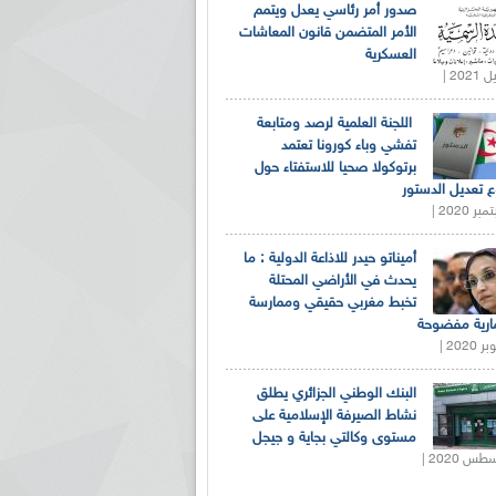
صدور أمر رئاسي يعدل ويتمم
الأمر المتضمن قانون المعاشات
العسكرية
اللجنة العلمية لرصد ومتابعة
تفشي وباء كورونا تعتمد
برتوكولا صحيا للاستفتاء حول
 تعديل الدستور
أميناتو حيدر للاذاعة الدولية : ما
يحدث في الأراضي المحتلة
تخبط مغربي حقيقي وممارسة
ارية مفضوحة
البنك الوطني الجزائري يطلق
نشاط الصيرفة الإسلامية على
مستوى وكالتي بجاية و جيجل