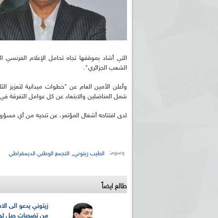
التي أشاد بموقفها تجاه تحامل الإعلام الفرنسي
الشعب الجزائري".
وأعلن الأمين العام عن "خطوات ميدانية لتعزيز الت
شمل المناضلين والابتعاد عن كل عوامل التفرقة في ظ
لدى افتتاحه أشغال المؤتمر، عن تنحيه من أي مسؤو
وسوم:
,
الطيب زيتوني
التجمع الوطني الديمقراطي
طالع ايضاً
زيتوني يدعو الى الا
من تضحيات جيل ثور