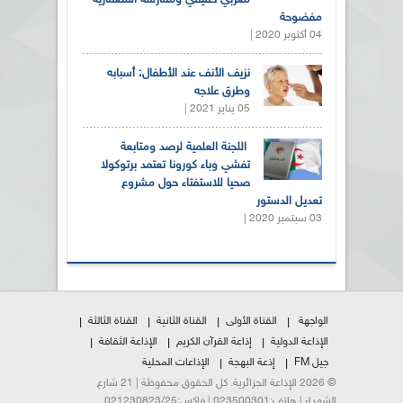
مغربي حقيقي وممارسة استعمارية
مفضوحة
04 أكتوبر 2020 |
نزيف الأنف عند الأطفال: أسبابه
وطرق علاجه
05 يناير 2021 |
اللجنة العلمية لرصد ومتابعة
تفشي وباء كورونا تعتمد برتوكولا
صحيا للاستفتاء حول مشروع
تعديل الدستور
03 سبتمبر 2020 |
الواجهة
القناة الأولى
القناة الثانية
القناة الثالثة
الإذاعة الدولية
إذاعة القرآن الكريم
الإذاعة الثقافة
جيل FM
إذعة البهجة
الإذاعات المحلية
© 2026 الإذاعة الجزائرية. كل الحقوق محفوظة | 21 شارع
الشهداء | هاتف:023500301 | فاكس:021230823/25