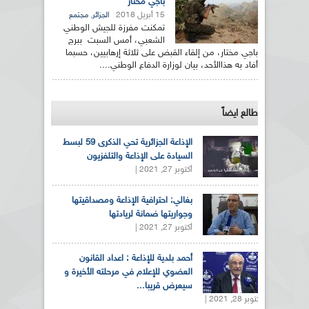
باجي مختار
15 أبريل 2018
,
الجزائر
مجتمع
تمكنت مفرزة للجيش الوطني
الشعبي، أمس السبت ببرج
باجي مختار، من إلقاء القبض على ثلاثة إرهابيين، حسبما
أفاد به هذاالأحد، بيان لوزارة الدفاع الوطني....
طالع ايضاً
الإذاعة الجزائرية تحي الذكرى 59 لبسط
السيادة على الإذاعة والتلفزيون
أكتوبر 27, 2021 |
بغالي: احترافية الإذاعة ومصداقيتها
وجواريتها ضمانة لريادتها
أكتوبر 27, 2021 |
أحمد بلدية للإذاعة : اعداد القانون
العضوي للإعلام في مرحلته الأخيرة و
سيعرض قريبا...
أكتوبر 28, 2021 |