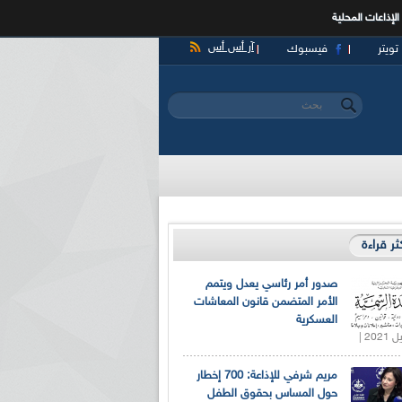
الإذاعات المحلية
آر أس أس
تويتر
فيسبوك
‏بحث ‏
استمارة البحث
كثر قراءة
صدور أمر رئاسي يعدل ويتمم
الأمر المتضمن قانون المعاشات
العسكرية
مريم شرفي للإذاعة: 700 إخطار
حول المساس بحقوق الطفل