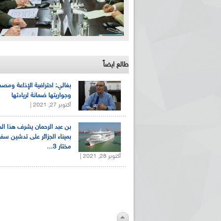
طالع ايضاً
بغالي: احترافية الإذاعة ومصد
وجواريتها ضمانة لريادتها
أكتوبر 27, 2021 |
بن عبد الرحمان يشرف هذا ا
بميناء الجزائر على تدشين سف
مختار 3...
أكتوبر 28, 2021 |