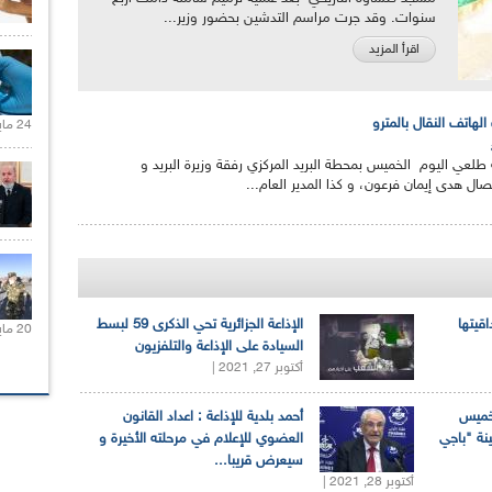
سنوات. وقد جرت مراسم التدشين بحضور وزير...
اقرأ المزيد
لهاتف النقال بالمترو
24 مايو 2021 |
طلعي اليوم الخميس بمحطة البريد المركزي رفقة وزيرة البريد و
صال هدى إيمان فرعون، و كذا المدير العام...
اقيتها
الإذاعة الجزائرية تحي الذكرى 59 لبسط
20 مايو 2021 |
السيادة على الإذاعة والتلفزيون
أكتوبر 27, 2021 |
لخميس
أحمد بلدية للإذاعة : اعداد القانون
ينة "باجي
العضوي للإعلام في مرحلته الأخيرة و
سيعرض قريبا...
أكتوبر 28, 2021 |