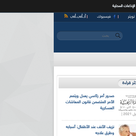
الإذاعات المحلية
آر أس أس
تويتر
فيسبوك
‏بحث ‏
استمارة البحث
كثر قراءة
صدور أمر رئاسي يعدل ويتمم
الأمر المتضمن قانون المعاشات
العسكرية
نزيف الأنف عند الأطفال: أسبابه
وطرق علاجه