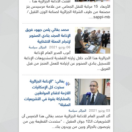
اقتنت الاذاعة الجزائرية هذا ،
الأربعاء 15 مركبة للنقل الجماعي من علامة مرسيدس بنز
مصنعة من طرف الشركة الجزائرية لصناعة الوزن الثقيل /
sappl-mb....
محمد بغالي يثمن جهود فريق
الإذاعة المجند بنادي الصنوبر
لإنجاح الحملة الانتخابية
06 يونيو 2021
,
الجزائر
سياسة
أعرب المدير العام للإذاعة
الجزائرية هذا الأحد خلال زيارته التفقدية لاستديوهات الإذاعة
للتسجيل بنادي الصنوبر عن ارتياحه للعمل المنجز من قبل
الفريق...
بغالي: "الإذاعة الجزائرية
سخرت كل الإمكانيات
اللازمة لاقناع المواطنين
بالمشاركة بقوة في التشريعيات
المقبلة"
03 يونيو 2021
,
الجزائر
سياسة
أكد المدير العام للاذاعة الجزائرية محمد بغالي هذا الخميس أن
التشريعيات الـ12 جوان المقبل ، "ستحدث القطيعة بين من
يتربصون بالجزائر وبين من يريدون بناء...