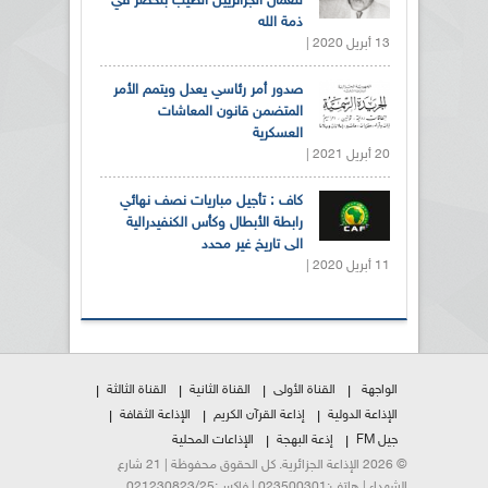
للعمال الجزائريين الطيب بلخضر في
ذمة الله
13 أبريل 2020 |
صدور أمر رئاسي يعدل ويتمم الأمر
المتضمن قانون المعاشات
العسكرية
20 أبريل 2021 |
كاف : تأجيل مباريات نصف نهائي
رابطة الأبطال وكأس الكنفيدرالية
الى تاريخ غير محدد
11 أبريل 2020 |
الواجهة
القناة الأولى
القناة الثانية
القناة الثالثة
الإذاعة الدولية
إذاعة القرآن الكريم
الإذاعة الثقافة
جيل FM
إذعة البهجة
الإذاعات المحلية
© 2026 الإذاعة الجزائرية. كل الحقوق محفوظة | 21 شارع
الشهداء | هاتف:023500301 | فاكس:021230823/25