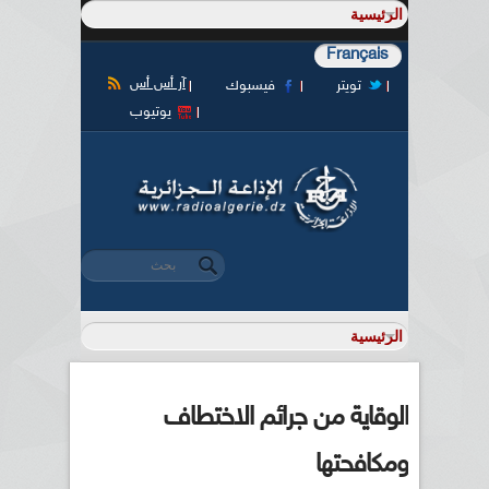
Français
آر أس أس
تويتر
فيسبوك
يوتيوب
‏بحث ‏
استمارة البحث
الوقاية من جرائم الاختطاف
ومكافحتها